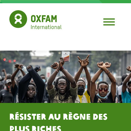
Aller
au
contenu
principal
Résister au Règne des
Plus Riches