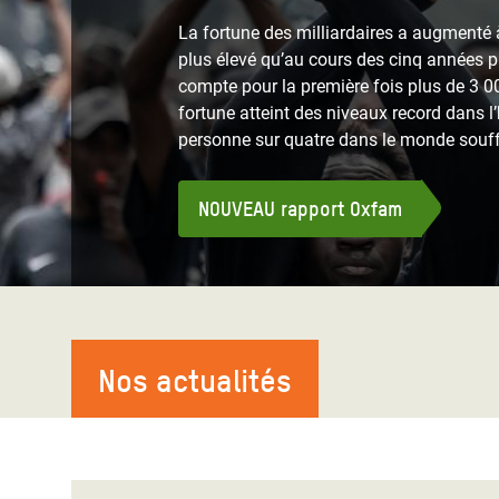
Conflits et Catastrophes
#MonClimatMonAvenir
Crise 
La fortune des milliardaires a augmenté à
Alime
plus élevé qu’au cours des cinq années 
Inégalités Extrêmes et
Mettons Fin à la Souffrance qui se Cache
l’Est
compte pour la première fois plus de 3 00
Services Essentiels
Derrière notre Alimentation
fortune atteint des niveaux record dans l’
Crise
personne sur quatre dans le monde souff
Inequality and Rights in a
Les Violences Faites aux Femmes et aux
Digital Age
Filles, Ça Suffit !
Crise
au Ba
NOUVEAU rapport Oxfam
Gender, Rights, and Justice
Crise
Souda
Crise 
Nos actualités