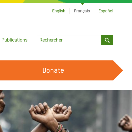
English
Français
Español
Language
Publications
Submit sea
Donate
TRAVAILLER AVEC NOUS
OUR FEMINIST PRINCIPLES
DEVENIR BÉNÉVOLE