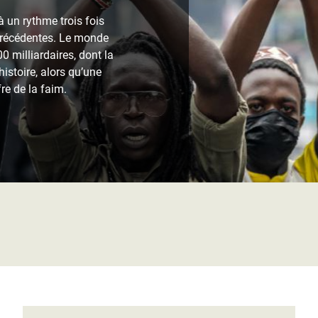
Climatique et
 un rythme trois fois
ntaire en Afrique de
précédentes. Le monde
0 milliardaires, dont la
histoire, alors qu’une
 au Yémen
re de la faim.
 des Réfugiés Rohingyas
ngladesh
 des Réfugié·es au
n du Sud
en Syrie