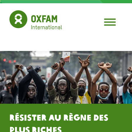
Aller
au
contenu
principal
Résister au Règne des
Plus Riches