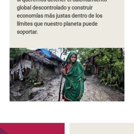
global descontrolado y construir
economías más justas dentro de los
límites que nuestro planeta puede
soportar.
Página
‹‹
Página 2
Página
‹‹
Página 2
Siguiente
››
anterior
anterior
página