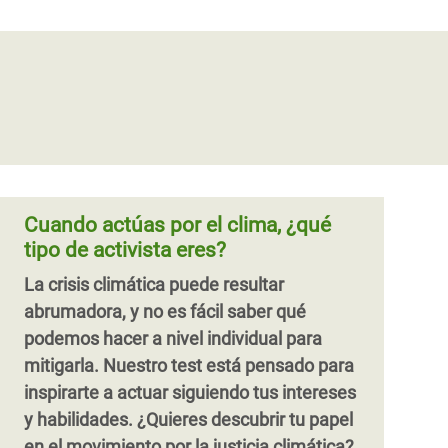
medidas contra el cambio climático
Desarraigados por el cambio
Los fenómenos climatológicos extremos
climático
son procesos naturales que se producen
durante los ciclos meteorológicos.
El cambio climático ya está obligando a
Siempre ha habido huracanes, sequías,
muchas personas a abandonar sus tierras
incendios, inundaciones y temporales de
y hogares, y está poniendo a muchas más
viento. Sin embargo, actualmente
en riesgo de tener que desplazarse en el
estamos siendo testigos de un nivel de
futuro.
Cuando actúas por el clima, ¿qué
destrucción y devastación totalmente
tipo de activista eres?
nuevo y aterrador.
La crisis climática puede resultar
abrumadora, y no es fácil saber qué
podemos hacer a nivel individual para
mitigarla. Nuestro test está pensado para
inspirarte a actuar siguiendo tus intereses
y habilidades.
¿Quieres descubrir tu papel
en el movimiento por la justicia climática?