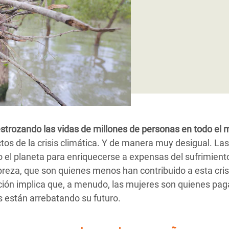
 Climática y Alimentaria
ica Oriental
s de Personas Refugiadas
dán del Sur
s de Refugiados Rohinyá
ngladesh
 en Siria
destrozando las vidas de millones de personas en todo el
s en Yemen
tos de la crisis climática. Y de manera muy desigual. La
el planeta para enriquecerse a expensas del sufrimient
breza, que son quienes menos han contribuido a esta cris
ción implica que, a menudo, las mujeres son quienes paga
s están arrebatando su futuro.