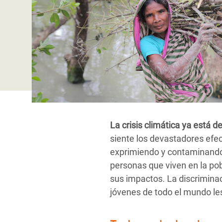
y Recursos Naturales
ayuda
#ActuaPorElClima
Crisis
Conflictos y Desastres
en Áfr
a
Erradiquemos el Sufrimiento Humano que
Desigualdad Extrema y
se Oculta tras los Alimentos
Crisi
la
Servicios Sociales Básicos
en Su
¡Basta! Acabemos con las violencias contra
navegación
Inequality and Rights in a
mujeres y niñas
Crisi
Digital Age
en Ba
Gender, Rights, and Justice
Crisis
La crisis climática ya está 
Crisi
siente los devastadores efec
exprimiendo y contaminando 
personas que viven en la po
sus impactos. La discrimina
jóvenes de todo el mundo le