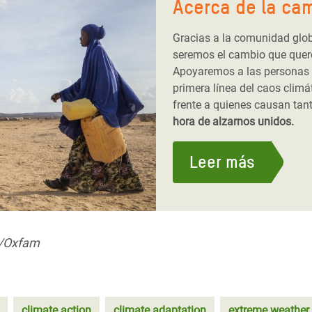
Acerca de la ca
Gracias a la comunidad glo
seremos el cambio que quer
Apoyaremos a las personas 
primera línea del caos climá
frente a quienes causan tan
hora de alzarnos unidos.
Leer más
r/Oxfam
climate action
climate adaptation
extreme weather