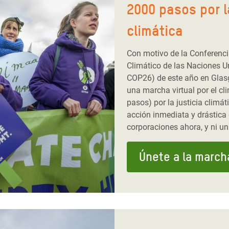
2000 pasos por l
climática
Con motivo de la Conferenc
Climático de las Naciones 
COP26) de este año en Gla
una marcha virtual por el cl
pasos) por la justicia climá
acción inmediata y drástica
corporaciones ahora, y ni u
Únete a la march