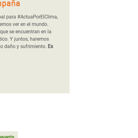
mpaña
bal para #ActuaPorElClima,
emos ver en el mundo.
que se encuentran en la
tico. Y juntos, haremos
to daño y sufrimiento.
Es
 events