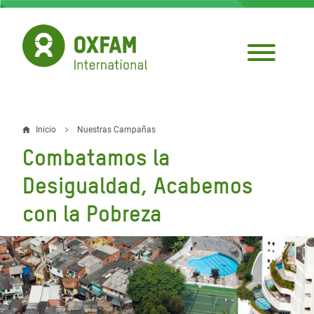
Pasar
al
contenido
principal
Inicio
Nuestras Campañas
Sobrescribir
Combatamos la
enlaces
Desigualdad, Acabemos
de
con la Pobreza
ayuda
a
la
navegación