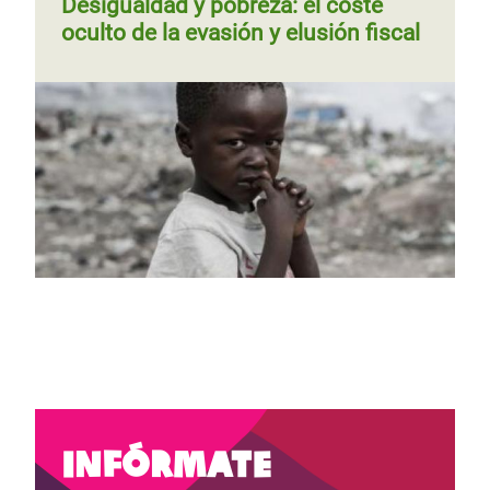
Desigualdad y pobreza: el coste
oculto de la evasión y elusión fiscal
Página
‹‹
Página 4
Siguiente
››
Paginación
anterior
página
Página 1
Siguiente
››
Paginación
página
Infórmate