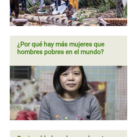
Página
‹‹
Página 7
Siguiente
››
Paginación
anterior
página
¿Por qué hay más mujeres que
hombres pobres en el mundo?
Apoyar a los jóvenes ahora para
acabar con la pobreza mañana
Premiar el trabajo, no la riqueza