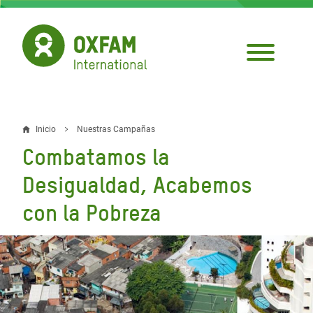
Pasar
al
contenido
principal
Inicio
Nuestras Campañas
Sobrescribir
Combatamos la
enlaces
Desigualdad, Acabemos
de
con la Pobreza
ayuda
a
la
navegación