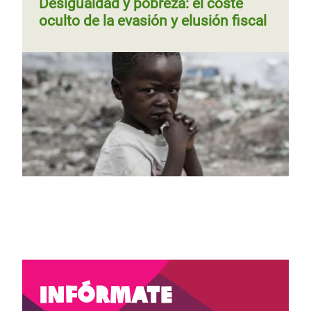
Desigualdad y pobreza: el coste
oculto de la evasión y elusión fiscal
Página
‹‹
Página 4
Siguiente
››
Paginación
anterior
página
Página
‹‹
Página 3
Paginación
anterior
Infórmate