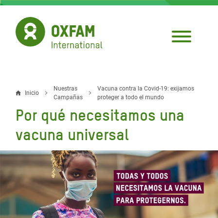
Pasar
al
contenido
principal
Nuestras
Vacuna contra la Covid-19: exijamos
Sobrescribir
Inicio
Campañas
proteger a todo el mundo
Por qué necesitamos una
enlaces
de
vacuna universal
ayuda
a
la
navegación