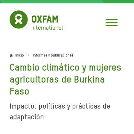
Pasar
al
contenido
principal
Inicio
Informes y publicaciones
Sobrescribir
Cambio climático y mujeres
enlaces
agricultoras de Burkina
de
Faso
ayuda
a
Impacto, políticas y prácticas de
la
adaptación
navegación