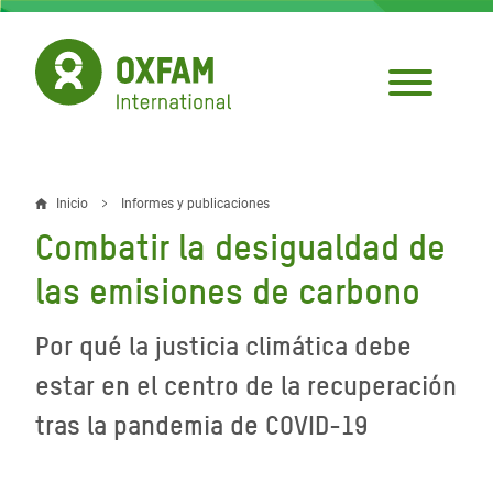
Pasar
al
contenido
principal
Inicio
Informes y publicaciones
Sobrescribir
Combatir la desigualdad de
enlaces
las emisiones de carbono
de
ayuda
Por qué la justicia climática debe
a
estar en el centro de la recuperación
la
tras la pandemia de COVID-19
navegación