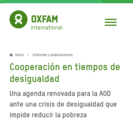
Pasar
al
contenido
principal
Inicio
Informes y publicaciones
Sobrescribir
Cooperación en tiempos de
enlaces
desigualdad
de
ayuda
Una agenda renovada para la AOD
a
ante una crisis de desigualdad que
la
impide reducir la pobreza
navegación