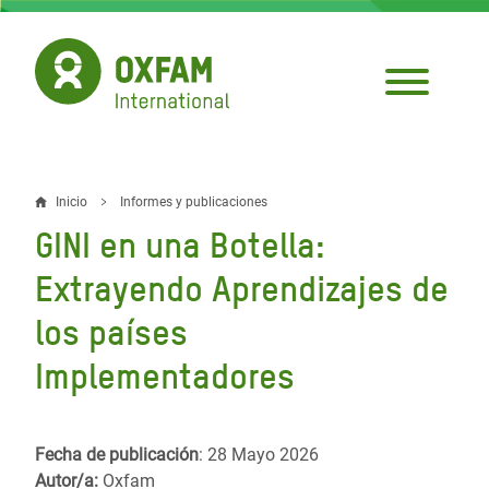
Pasar
al
contenido
principal
Inicio
Informes y publicaciones
Sobrescribir
GINI en una Botella:
enlaces
Extrayendo Aprendizajes de
de
los países
ayuda
Implementadores
a
la
navegación
Fecha de publicación
: 28 Mayo 2026
Autor/a:
Oxfam