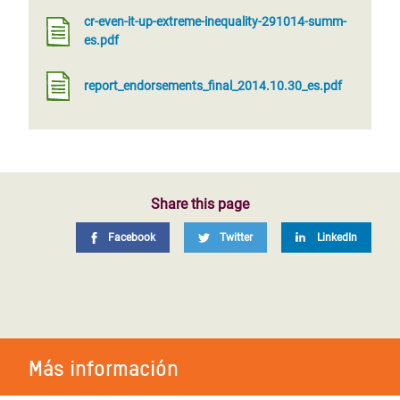
cr-even-it-up-extreme-inequality-291014-summ-
es.pdf
report_endorsements_final_2014.10.30_es.pdf
Share this page
Facebook
Twitter
LinkedIn
Más información