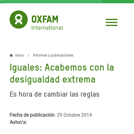
Pasar
al
contenido
principal
Inicio
Informes y publicaciones
Sobrescribir
Iguales: Acabemos con la
enlaces
desigualdad extrema
de
ayuda
Es hora de cambiar las reglas
a
la
Fecha de publicación
: 29 Octubre 2014
Autor/a:
navegación