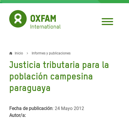
Pasar
al
contenido
principal
Inicio
Informes y publicaciones
Sobrescribir
Justicia tributaria para la
enlaces
población campesina
de
paraguaya
ayuda
a
la
Fecha de publicación
: 24 Mayo 2012
Autor/a:
navegación