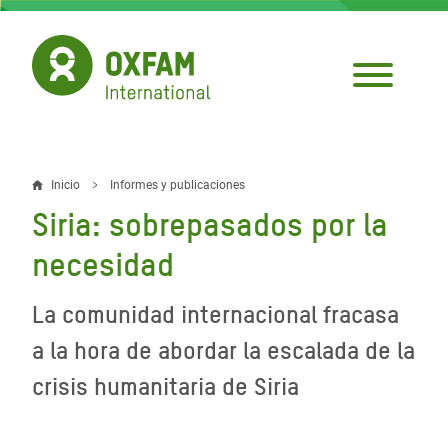
Pasar
al
contenido
principal
Inicio
Informes y publicaciones
Sobrescribir
Siria: sobrepasados por la
enlaces
necesidad
de
ayuda
La comunidad internacional fracasa
a
a la hora de abordar la escalada de la
la
crisis humanitaria de Siria
navegación