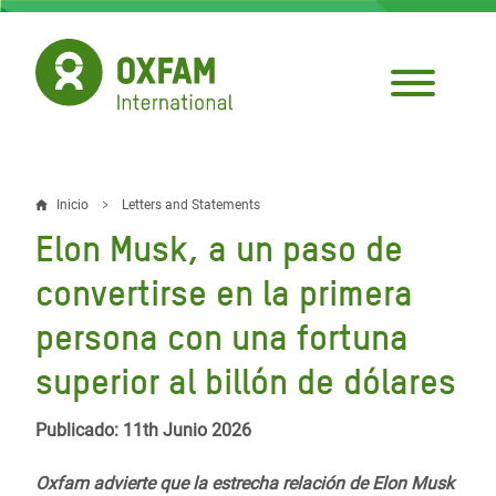
Pasar
al
contenido
principal
Inicio
Letters and Statements
Sobrescribir
Elon Musk, a un paso de
enlaces
convertirse en la primera
de
persona con una fortuna
ayuda
superior al billón de dólares
a
la
Publicado: 11th Junio 2026
navegación
Oxfam advierte que la estrecha relación de Elon Musk