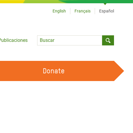
English
Français
Español
Language
Publicaciones
Submit sea
Donate
TRABAJA CON OXFAM
OUR FEMINIST PRINCIPLES
HAZ VOLUNTARIADO