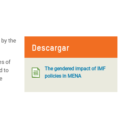
 by the
Descargar
es of
The gendered impact of IMF
d to
policies in MENA
e