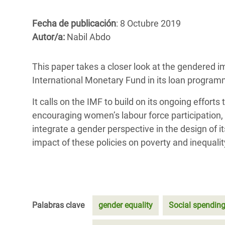
y Recursos Naturales
ayuda
#ActuaPorElClima
Crisis
Conflictos y Desastres
en Áfr
Fecha de publicación
: 8 Octubre 2019
a
Erradiquemos el Sufrimiento Humano que
Autor/a:
Nabil Abdo
Desigualdad Extrema y
se Oculta tras los Alimentos
Crisi
la
Servicios Sociales Básicos
en Su
¡Basta! Acabemos con las violencias contra
navegación
This paper takes a closer look at the gendered 
Inequality and Rights in a
mujeres y niñas
Crisi
International Monetary Fund in its loan program
Digital Age
en Ba
It calls on the IMF to build on its ongoing effort
Gender, Rights, and Justice
Crisis
encouraging women’s labour force participation,
integrate a gender perspective in the design of 
Crisi
impact of these policies on poverty and inequalit
Palabras clave
gender equality
Social spendin