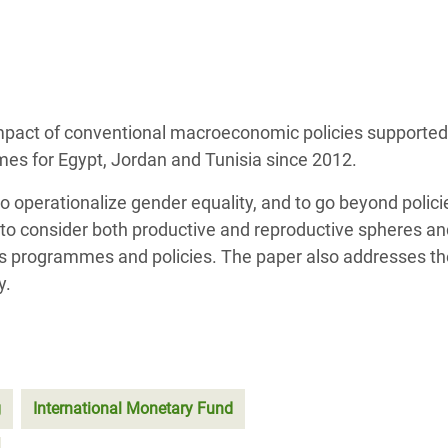
 Climática y Alimentaria
ica Oriental
s de Personas Refugiadas
dán del Sur
impact of conventional macroeconomic policies supported
s de Refugiados Rohinyá
mes for Egypt, Jordan and Tunisia since 2012.
ngladesh
s to operationalize gender equality, and to go beyond polici
 en Siria
 to consider both productive and reproductive spheres an
its programmes and policies. The paper also addresses th
s en Yemen
y.
g
International Monetary Fund