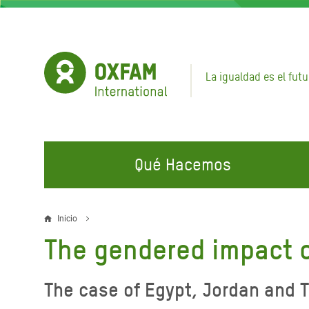
Pasar
al
contenido
principal
La igualdad es el futu
Qué Hacemos
EN QUÉ TRABAJAMOS
ÚNETE A NUESTRAS CAMPAÑAS
EMER
Inicio
Sobrescribir
The gendered impact o
Agua y Servicios de
Climate Justice
Gaza C
enlaces
Saneamiento
Hands Off Our Spaces
Llamam
de
The case of Egypt, Jordan and T
Alimentación, Crisis Climática,
Líban
Únete a Nuestra Comunidad para