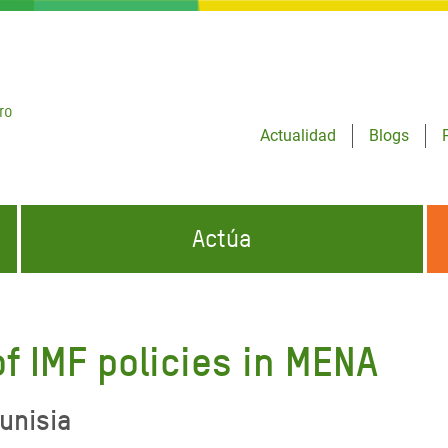
ro
Actualidad
Blogs
Actúa
GENCIAS
INFÓRMATE Y DIFUNDE NUESTROS
DÓNDE TRABAJAMOS
MENSAJES
f IMF policies in MENA
CONÓCENOS
risis Appeal
iento por la Crisis en
unisia
o