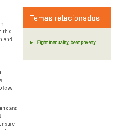
Temas relacionados
am
 this
on and
Fight inequality, beat poverty
e
ill
o lose
vens and
t
 ensure