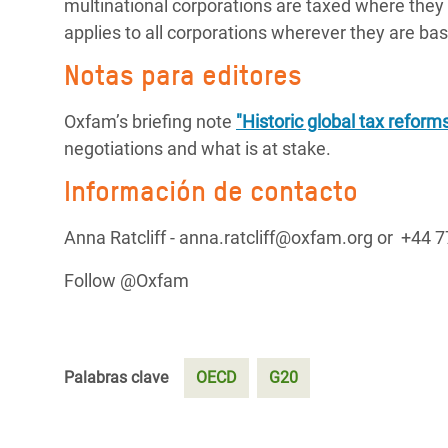
multinational corporations are taxed where they
applies to all corporations wherever they are ba
Notas para editores
Oxfam’s briefing note
"Historic global tax reform
negotiations and what is at stake.
Información de contacto
Anna Ratcliff - anna.ratcliff@oxfam.org or +44
Follow @Oxfam
Palabras clave
OECD
G20