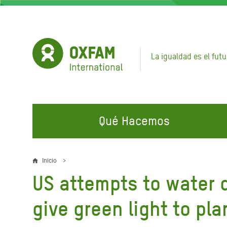
Pasar
al
contenido
principal
La igualdad es el futu
Qué Hacemos
EN QUÉ TRABAJAMOS
ÚNETE A NUESTRAS CAMPAÑAS
EMER
Inicio
Sobrescribir
US attempts to water 
Agua y Servicios de
Climate Justice
Gaza C
enlaces
Saneamiento
Hands Off Our Spaces
Llamam
give green light to pla
de
Alimentación, Crisis Climática,
Líban
Únete a Nuestra Comunidad para