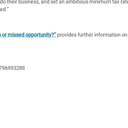
 do their business, and set an ambitious minimum tax rat
sed.”
s or missed opportunity?’
’
provides further information on
 7796993288