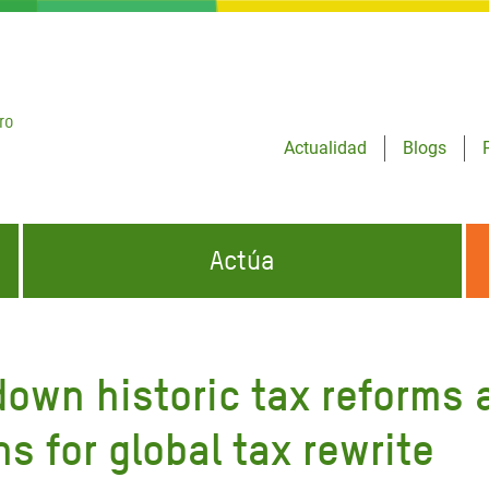
ro
Actualidad
Blogs
Actúa
GENCIAS
INFÓRMATE Y DIFUNDE NUESTROS
DÓNDE TRABAJAMOS
MENSAJES
down historic tax reforms 
CONÓCENOS
risis Appeal
iento por la Crisis en
ns for global tax rewrite
o