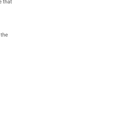
e that
 the