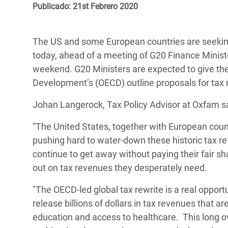
y Recursos Naturales
ayuda
Publicado: 21st Febrero 2020
#ActuaPorElClima
Crisis
Conflictos y Desastres
en Áfr
a
Erradiquemos el Sufrimiento Humano que
The US and some European countries are seekin
Desigualdad Extrema y
se Oculta tras los Alimentos
Crisi
la
today, ahead of a meeting of G20 Finance Minist
Servicios Sociales Básicos
en Su
¡Basta! Acabemos con las violencias contra
navegación
weekend. G20 Ministers are expected to give the
Inequality and Rights in a
mujeres y niñas
Crisi
Development’s (OECD) outline proposals for tax 
Digital Age
en Ba
Johan Langerock, Tax Policy Advisor at Oxfam sa
Gender, Rights, and Justice
Crisis
“The United States, together with European cou
Crisi
pushing hard to water-down these historic tax ref
continue to get away without paying their fair sha
out on tax revenues they desperately need.
"The OECD-led global tax rewrite is a real oppor
release billions of dollars in tax revenues that 
education and access to healthcare. This long o