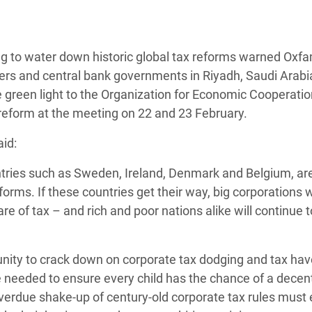
 Climática y Alimentaria
ica Oriental
g to water down historic global tax reforms warned Oxf
s de Personas Refugiadas
ers and central bank governments in Riyadh, Saudi Arabia
dán del Sur
 green light to the Organization for Economic Cooperati
s de Refugiados Rohinyá
reform at the meeting on 22 and 23 February.
ngladesh
id:
 en Siria
ntries such as Sweden, Ireland, Denmark and Belgium, ar
s en Yemen
orms. If these countries get their way, big corporations w
re of tax – and rich and poor nations alike will continue t
tunity to crack down on corporate tax dodging and tax ha
are needed to ensure every child has the chance of a decen
verdue shake-up of century-old corporate tax rules must