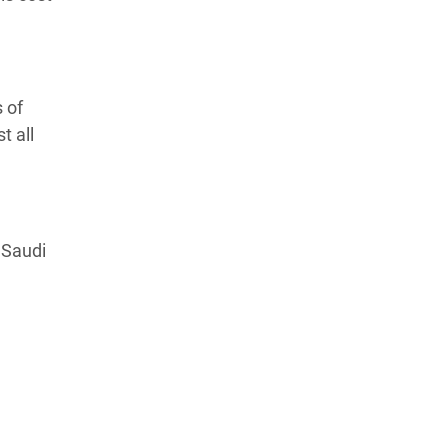
 of
t all
 Saudi