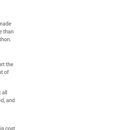
 made
e than
thon.
ort the
t of
 all
ed, and
is cost