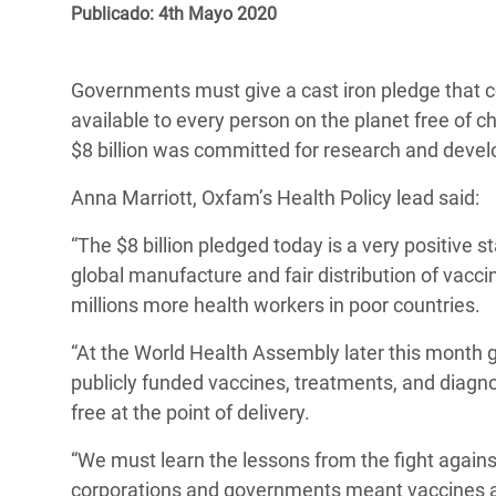
y Recursos Naturales
ayuda
Publicado: 4th Mayo 2020
#ActuaPorElClima
Crisis
Conflictos y Desastres
en Áfr
a
Erradiquemos el Sufrimiento Humano que
Governments must give a cast iron pledge that c
Desigualdad Extrema y
se Oculta tras los Alimentos
Crisi
la
available to every person on the planet free of 
Servicios Sociales Básicos
en Su
¡Basta! Acabemos con las violencias contra
navegación
$8 billion was committed for research and deve
Inequality and Rights in a
mujeres y niñas
Crisi
Anna Marriott, Oxfam’s Health Policy lead said:
Digital Age
en Ba
“The $8 billion pledged today is a very positive s
Gender, Rights, and Justice
Crisis
global manufacture and fair distribution of vacci
Crisi
millions more health workers in poor countries.
“At the World Health Assembly later this month 
publicly funded vaccines, treatments, and diagno
free at the point of delivery.
“We must learn the lessons from the fight agains
corporations and governments meant vaccines an