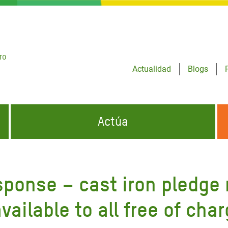
ro
Actualidad
Blogs
Actúa
GENCIAS
INFÓRMATE Y DIFUNDE NUESTROS
DÓNDE TRABAJAMOS
MENSAJES
sponse – cast iron pledge
CONÓCENOS
risis Appeal
iento por la Crisis en
ailable to all free of cha
o