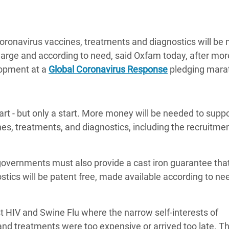
 Climática y Alimentaria
ica Oriental
oronavirus vaccines, treatments and diagnostics will be
s de Personas Refugiadas
charge and according to need, said Oxfam today, after mor
dán del Sur
lopment at a
Global Coronavirus Response
pledging mara
s de Refugiados Rohinyá
ngladesh
tart - but only a start. More money will be needed to supp
 en Siria
nes, treatments, and diagnostics, including the recruitmen
s en Yemen
governments must also provide a cast iron guarantee that
stics will be patent free, made available according to ne
t HIV and Swine Flu where the narrow self-interests of
d treatments were too expensive or arrived too late. Th