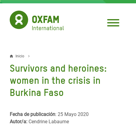
Pasar
al
contenido
principal
Inicio
Sobrescribir
Survivors and heroines:
enlaces
women in the crisis in
de
Burkina Faso
ayuda
a
la
Fecha de publicación
: 25 Mayo 2020
Autor/a:
Cendrine Labaume
navegación