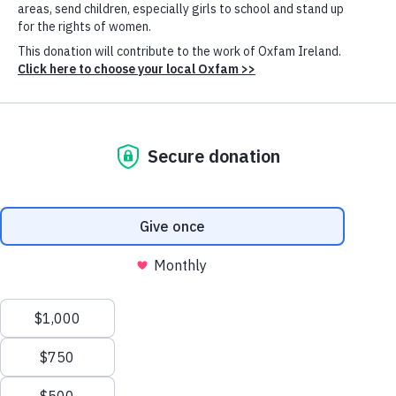
Accept only essential cookies
Más info
Blog by
Publicado: 13th Diciembre 2023
"
One hundred local food plants for improving
nutrition
" is the title of the new book published by
Oxfam, written by Gisella Cruz-Garcia, Konstantina
Maria Togka, Hilton Mbozi and Bert Visser. This book
will become the best friend for those who are keen to
improve their nutrition, and help others to do that, with
the consumption of local food plant biodiversity.
Cookie
The objective of this book is to describe the botany,
Settings
local knowledge and nutritional qualities of one
hundred local food plants, which can help reduce the