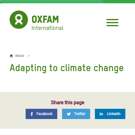
Pasar
al
contenido
principal
Inicio
Sobrescribir
Adapting to climate change
enlaces
de
ayuda
a
Share this page
la
Facebook
Twitter
LinkedIn
navegación