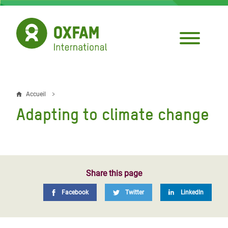
Aller
au
contenu
principal
Accueil
Fil
Adapting to climate change
d'Ariane
Share this page
Facebook
Twitter
LinkedIn