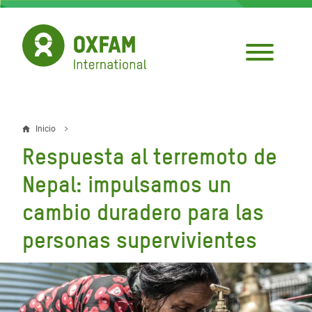
Pasar
al
contenido
principal
Inicio
Sobrescribir
Respuesta al terremoto de
enlaces
Nepal: impulsamos un
de
cambio duradero para las
ayuda
personas supervivientes
a
la
navegación