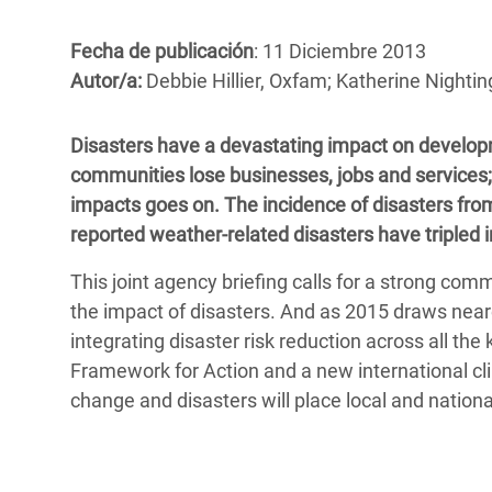
y Recursos Naturales
ayuda
#ActuaPorElClima
Crisis
Conflictos y Desastres
en Áfr
Fecha de publicación
: 11 Diciembre 2013
a
Erradiquemos el Sufrimiento Humano que
Autor/a:
Debbie Hillier, Oxfam; Katherine Nightin
Desigualdad Extrema y
se Oculta tras los Alimentos
Crisi
la
Servicios Sociales Básicos
en Su
¡Basta! Acabemos con las violencias contra
navegación
Disasters have a devastating impact on developm
Inequality and Rights in a
mujeres y niñas
Crisi
communities lose businesses, jobs and services; ch
Digital Age
en Ba
impacts goes on. The incidence of disasters from 
reported weather-related disasters have tripled i
Gender, Rights, and Justice
Crisis
This joint agency briefing calls for a strong c
Crisi
the impact of disasters. And as 2015 draws neare
integrating disaster risk reduction across all th
Framework for Action and a new international c
change and disasters will place local and nation