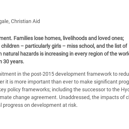
 Climática y Alimentaria
ica Oriental
gale, Christian Aid
s de Personas Refugiadas
dán del Sur
ent. Families lose homes, livelihoods and loved ones;
s de Refugiados Rohinyá
ildren – particularly girls – miss school, and the list of
ngladesh
natural hazards is increasing in every region of the worl
n 30 years.
 en Siria
ommitment in the post-2015 development framework to red
s en Yemen
r it is more important than ever to make significant prog
e key policy frameworks; including the successor to the H
limate change agreement. Unaddressed, the impacts of c
al progress on development at risk.