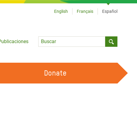
English
Français
Español
Language
Publicaciones
Submit sea
Donate
TRABAJA CON OXFAM
OUR FEMINIST PRINCIPLES
HAZ VOLUNTARIADO