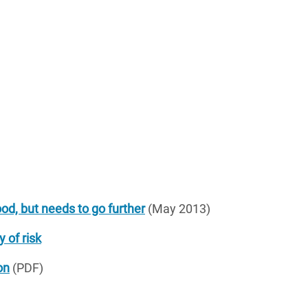
d, but needs to go further
(May 2013)
 of risk
on
(PDF)