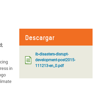
Descargar
d;
ib-disasters-disrupt-
development-post2015-
ucing
111213-en_0.pdf
ress in
yogo
limate