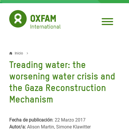
Pasar
al
contenido
principal
Inicio
Sobrescribir
Treading water: the
enlaces
worsening water crisis and
de
the Gaza Reconstruction
ayuda
Mechanism
a
la
navegación
Fecha de publicación
: 22 Marzo 2017
Autor/a:
Alison Martin, Simone Klawitter