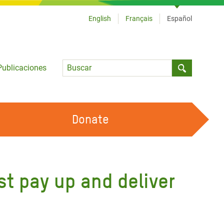
English
Français
Español
Language
Publicaciones
Submit sea
Donate
TRABAJA CON OXFAM
OUR FEMINIST PRINCIPLES
st pay up and deliver
HAZ VOLUNTARIADO