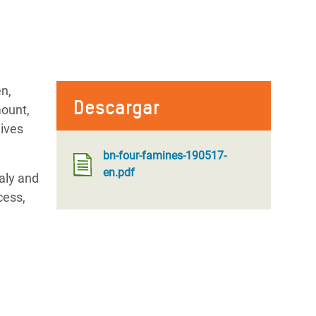
n,
Descargar
mount,
lives
bn-four-famines-190517-
en.pdf
aly and
cess,