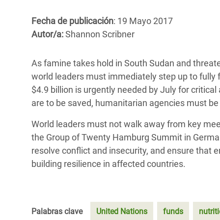
y Recursos Naturales
ayuda
#ActuaPorElClima
Crisis
Fecha de publicación
: 19 Mayo 2017
Conflictos y Desastres
en Áfr
a
Erradiquemos el Sufrimiento Humano que
Autor/a:
Shannon Scribner
Desigualdad Extrema y
se Oculta tras los Alimentos
Crisi
la
Servicios Sociales Básicos
en Su
As famine takes hold in South Sudan and threate
¡Basta! Acabemos con las violencias contra
navegación
world leaders must immediately step up to fully f
Inequality and Rights in a
mujeres y niñas
Crisi
$4.9 billion is urgently needed by July for critical
Digital Age
en Ba
are to be saved, humanitarian agencies must be 
Gender, Rights, and Justice
Crisis
World leaders must not walk away from key meet
Crisi
the Group of Twenty Hamburg Summit in Germany,
resolve conflict and insecurity, and ensure that
building resilience in affected countries.
Palabras clave
United Nations
funds
nutrit