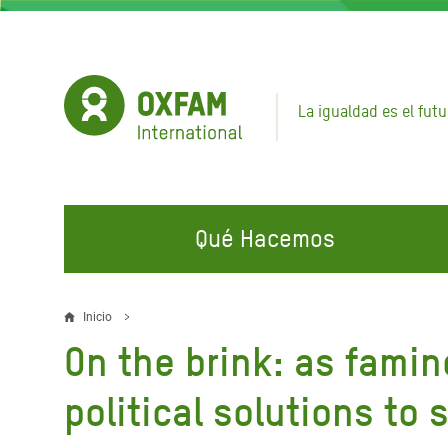
Pasar
al
contenido
principal
La igualdad es el futu
Qué Hacemos
EN QUÉ TRABAJAMOS
ÚNETE A NUESTRAS CAMPAÑAS
EMER
Inicio
Sobrescribir
On the brink: as famin
Agua y Servicios de
Climate Justice
Gaza C
enlaces
Saneamiento
Hands Off Our Spaces
Llamam
political solutions to 
de
Alimentación, Crisis Climática,
Líban
Únete a Nuestra Comunidad para