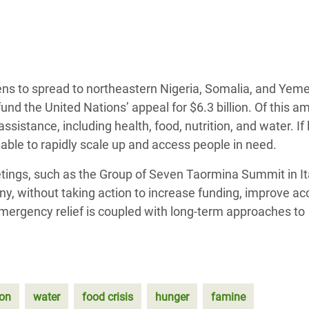
 Climática y Alimentaria
ica Oriental
s de Personas Refugiadas
dán del Sur
ns to spread to northeastern Nigeria, Somalia, and Yeme
und the United Nations’ appeal for $6.3 billion. Of this a
s de Refugiados Rohinyá
 assistance, including health, food, nutrition, and water. If 
ngladesh
able to rapidly scale up and access people in need.
 en Siria
ings, such as the Group of Seven Taormina Summit in It
s en Yemen
 without taking action to increase funding, improve ac
 emergency relief is coupled with long-term approaches to
ion
water
food crisis
hunger
famine