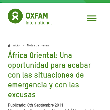
Pasar
al
contenido
principal
Inicio
Notas de prensa
Sobrescribir
África Oriental: Una
enlaces
oportunidad para acabar
de
con las situaciones de
ayuda
emergencia y con las
a
la
excusas
navegación
Publicado: 8th Septiembre 2011