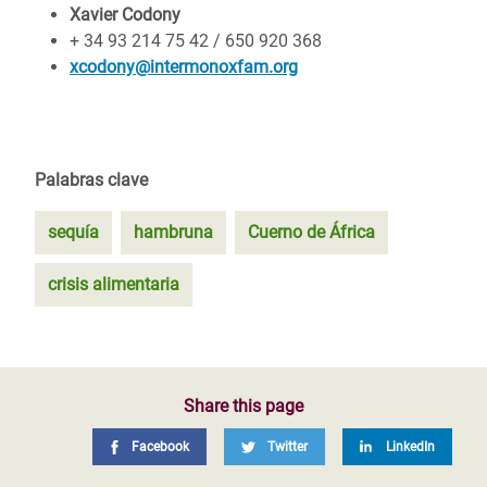
Xavier Codony
+ 34 93 214 75 42 / 650 920 368
xcodony@intermonoxfam.org
Palabras clave
sequía
hambruna
Cuerno de África
crisis alimentaria
Share this page
Facebook
Twitter
LinkedIn