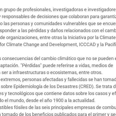
n grupo de profesionales, investigadoras e investigadore
o y responsables de decisiones que colaboran para garanti
omo las personas y comunidades vulnerables que se encue
esponder a las pérdidas y daños relacionados con el camb
e organizaciones, entre otras la Iniciativa por la Climate
re for Climate Change and Development, ICCCAD y la Pacif
as consecuencias del cambio climático que no se pueden e
daptación. "Pérdidas" puede referirse a vidas, medios de
 ser a infraestructuras o ecosistemas, entre otros.
xtremos, personas afectadas y fallecidas se han tomad
 sobre Epidemiología de los Desastres (CRED). Se trata 
s y tecnológicos que contiene datos sobre los casos y e
o el mundo, desde el año 1900 a la actualidad.
tibles fósiles de las seis principales empresas de combu
n tomado de los beneficios publicados para el primer y s