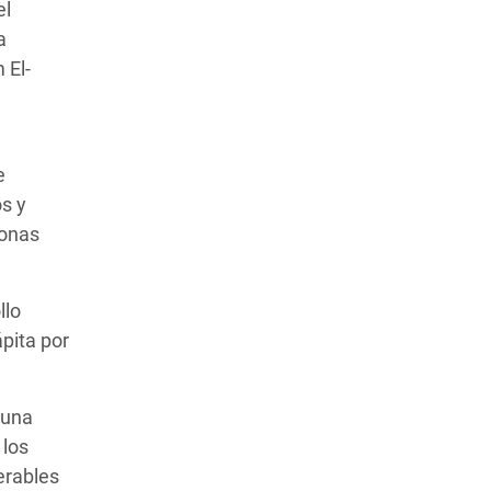
el
a
 El-
e
s y
sonas
llo
pita por
 una
 los
erables