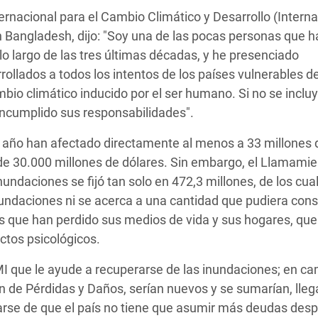
ernacional para el Cambio Climático y Desarrollo (Interna
Bangladesh, dijo: "Soy una de las pocas personas que h
lo largo de las tres últimas décadas, y he presenciado
rollados a todos los intentos de los países vulnerables d
bio climático inducido por el ser humano. Si no se incluy
ncumplido sus responsabilidades".
e año han afectado directamente al menos a 33 millones 
de 30.000 millones de dólares. Sin embargo, el Llamami
ndaciones se fijó tan solo en 472,3 millones, de los cua
inundaciones ni se acerca a una cantidad que pudiera con
as que han perdido sus medios de vida y sus hogares, que
ctos psicológicos.
MI que le ayude a recuperarse de las inundaciones; en cam
ón de Pérdidas y Daños, serían nuevos y se sumarían, lle
se de que el país no tiene que asumir más deudas des