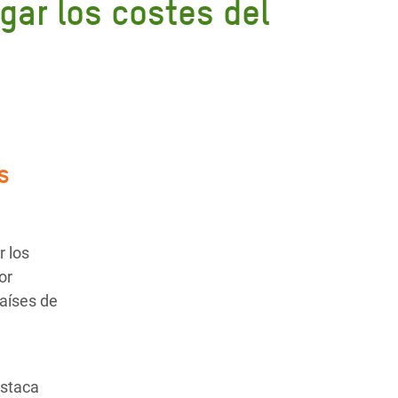
gar los costes del
s
r los
or
países de
estaca