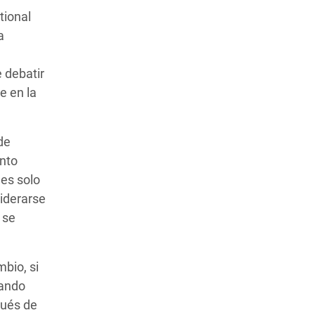
tional
a
e debatir
e en la
de
ento
les solo
siderarse
 se
bio, si
gando
pués de