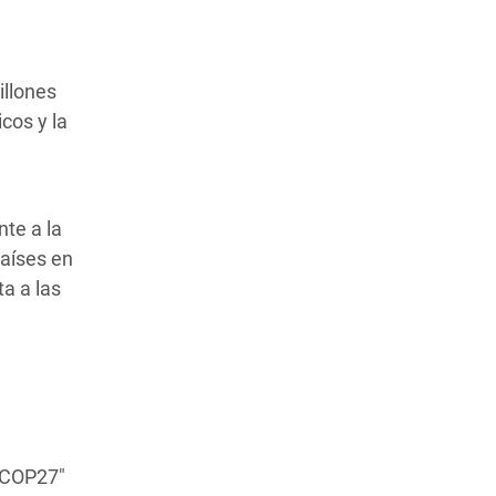
illones
cos y la
nte a la
países en
ta a las
t COP27"