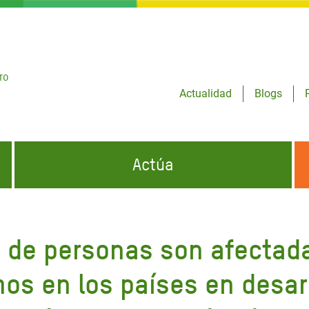
ro
Actualidad
Blogs
Actúa
GENCIAS
INFÓRMATE Y DIFUNDE NUESTROS
DÓNDE TRABAJAMOS
MENSAJES
s de personas son afectad
CONÓCENOS
risis Appeal
iento por la Crisis en
os en los países en desarr
o