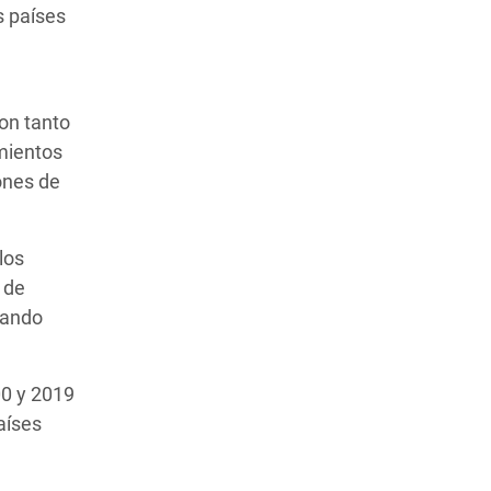
s países
on tanto
mientos
lones de
los
 de
jando
00 y 2019
aíses