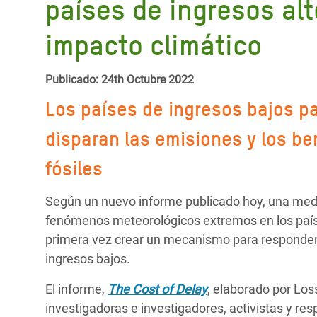
países de ingresos al
y Recursos Naturales
ayuda
#ActuaPorElClima
Crisis
Conflictos y Desastres
en Áfr
a
impacto climático
Erradiquemos el Sufrimiento Humano que
Desigualdad Extrema y
se Oculta tras los Alimentos
Crisi
la
Publicado: 24th Octubre 2022
Servicios Sociales Básicos
en Su
¡Basta! Acabemos con las violencias contra
navegación
Los países de ingresos bajos pa
Inequality and Rights in a
mujeres y niñas
Crisi
Digital Age
en Ba
disparan las emisiones y los be
Gender, Rights, and Justice
Crisis
fósiles
Crisi
Según un nuevo informe publicado hoy, una medi
fenómenos meteorológicos extremos en los paíse
primera vez crear un mecanismo para responder a
ingresos bajos.
El informe,
The Cost of Delay
, elaborado por Lo
investigadoras e investigadores, activistas y re