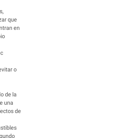
s,
zar que
ntran en
io
ic
vitar o
o de la
de una
fectos de
stibles
egundo