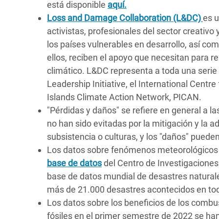
está disponible
aquí.
Loss and Damage Collaboration (L&DC)
es u
activistas, profesionales del sector creativ
los países vulnerables en desarrollo, así c
ellos, reciben el apoyo que necesitan para r
climático. L&DC representa a toda una serie d
Leadership Initiative, el International Cent
Islands Climate Action Network, PICAN.
"Pérdidas y daños" se refiere en general a l
no han sido evitadas por la mitigación y la a
subsistencia o culturas, y los "daños" pueden
Los datos sobre fenómenos meteorológicos e
base de datos
del Centro de Investigaciones
base de datos mundial de desastres naturale
más de 21.000 desastres acontecidos en tod
Los datos sobre los beneficios de los combus
fósiles en el primer semestre de 2022 se ha