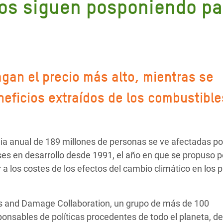
tos siguen posponiendo pa
 Climática y Alimentaria
ica Oriental
s de Personas Refugiadas
dán del Sur
gan el precio más alto, mientras se
s de Refugiados Rohinyá
ngladesh
neficios extraídos de los combustible
 en Siria
s en Yemen
a anual de 189 millones de personas se ve afectadas po
s en desarrollo desde 1991, el año en que se propuso p
 los costes de los efectos del cambio climático en los 
ss and Damage Collaboration, un grupo de más de 100
sponsables de políticas procedentes de todo el planeta, d