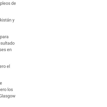
mpleos de
kistán y
 para
esultado
íses en
ro el
de
ero los
e Glasgow