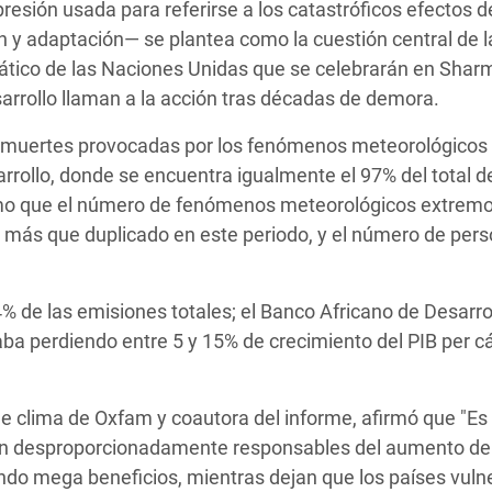
resión usada para referirse a los catastróficos efectos d
ón y adaptación— se plantea como la cuestión central de l
ático de las Naciones Unidas que se celebrarán en Sharm
arrollo llaman a la acción tras décadas de demora.
s muertes provocadas por los fenómenos meteorológicos
rrollo, donde se encuentra igualmente el 97% del total d
smo que el número de fenómenos meteorológicos extremo
a más que duplicado en este periodo, y el número de per
% de las emisiones totales; el Banco Africano de Desarro
ba perdiendo entre 5 y 15% de crecimiento del PIB per cá
de clima de Oxfam y coautora del informe, afirmó que "Es
son desproporcionadamente responsables del aumento de
ndo mega beneficios, mientras dejan que los países vuln