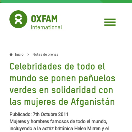
Pasar
al
contenido
principal
Inicio
Notas de prensa
Sobrescribir
Celebridades de todo el
enlaces
mundo se ponen pañuelos
de
verdes en solidaridad con
ayuda
las mujeres de Afganistán
a
la
Publicado: 7th Octubre 2011
navegación
Mujeres y hombres famosos de todo el mundo,
incluyendo a la actriz británica Helen Mirren y el