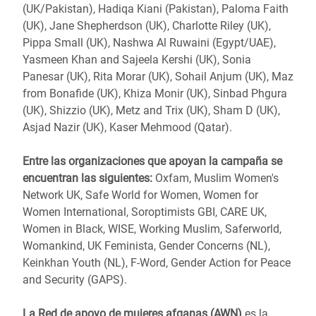
(UK/Pakistan), Hadiqa Kiani (Pakistan), Paloma Faith
(UK), Jane Shepherdson (UK), Charlotte Riley (UK),
Pippa Small (UK), Nashwa Al Ruwaini (Egypt/UAE),
Yasmeen Khan and Sajeela Kershi (UK), Sonia
Panesar (UK), Rita Morar (UK), Sohail Anjum (UK), Maz
from Bonafide (UK), Khiza Monir (UK), Sinbad Phgura
(UK), Shizzio (UK), Metz and Trix (UK), Sham D (UK),
Asjad Nazir (UK), Kaser Mehmood (Qatar).
Entre las organizaciones que apoyan la campaña se
encuentran las siguientes:
Oxfam, Muslim Women's
Network UK, Safe World for Women, Women for
Women International, Soroptimists GBI, CARE UK,
Women in Black, WISE, Working Muslim, Saferworld,
Womankind, UK Feminista, Gender Concerns (NL),
Keinkhan Youth (NL), F-Word, Gender Action for Peace
and Security (GAPS).
La Red de apoyo de mujeres afganas (AWN)
es la