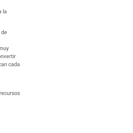
 la
s de
 muy
nvertir
ican cada
a
recursos