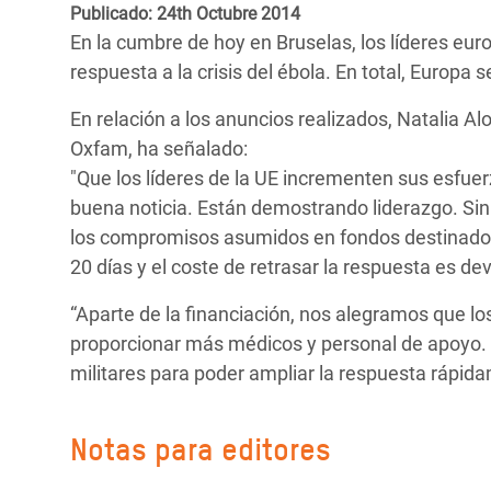
y Recursos Naturales
ayuda
Publicado: 24th Octubre 2014
#ActuaPorElClima
Crisis
En la cumbre de hoy en Bruselas, los líderes eu
Conflictos y Desastres
en Áfr
a
Erradiquemos el Sufrimiento Humano que
respuesta a la crisis del ébola. En total, Europa
Desigualdad Extrema y
se Oculta tras los Alimentos
Crisi
la
En relación a los anuncios realizados, Natalia A
Servicios Sociales Básicos
en Su
¡Basta! Acabemos con las violencias contra
navegación
Oxfam, ha señalado:
Inequality and Rights in a
mujeres y niñas
Crisi
"Que los líderes de la UE incrementen sus esfuer
Digital Age
en Ba
buena noticia. Están demostrando liderazgo. Si
los compromisos asumidos en fondos destinados 
Gender, Rights, and Justice
Crisis
20 días y el coste de retrasar la respuesta es de
Crisi
“Aparte de la financiación, nos alegramos que 
proporcionar más médicos y personal de apoyo.
militares para poder ampliar la respuesta rápid
Notas para editores