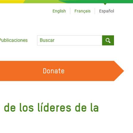
English
Français
Español
Language
Publicaciones
Submit sea
Donate
TRABAJA CON OXFAM
OUR FEMINIST PRINCIPLES
de los líderes de la
HAZ VOLUNTARIADO