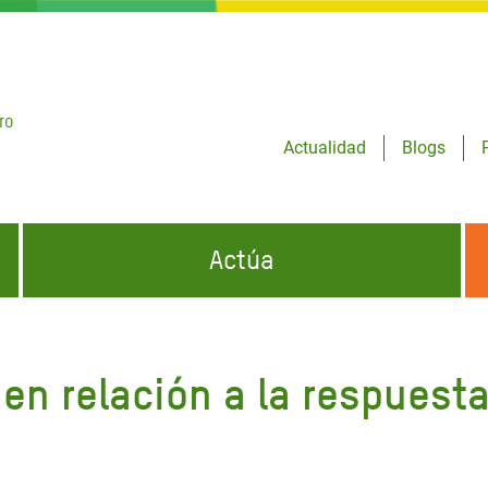
ro
Actualidad
Blogs
Actúa
GENCIAS
INFÓRMATE Y DIFUNDE NUESTROS
DÓNDE TRABAJAMOS
MENSAJES
 relación a la respuesta 
CONÓCENOS
risis Appeal
iento por la Crisis en
a
o