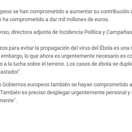
 Climática y Alimentaria
ropeos se han comprometido a aumentar su contribución a
ica Oriental
 se ha comprometido a dar mil millones de euros.
s de Personas Refugiadas
lonso, directora adjunta de Incidencia Política y Campaña
dán del Sur
s de Refugiados Rohinyá
zos para evitar la propagación del virus del Ébola es una
ngladesh
n embargo, lo que ahora es urgentemente necesario es co
a la lucha sobre el terreno. Los casos de ébola se dupl
 en Siria
vastador".
s en Yemen
los Gobiernos europeos también se hayan comprometido 
 También es preciso desplegar urgentemente personal y 
amente".