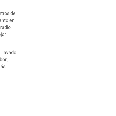
ntros de
tanto en
radio,
jor
l lavado
abón,
más