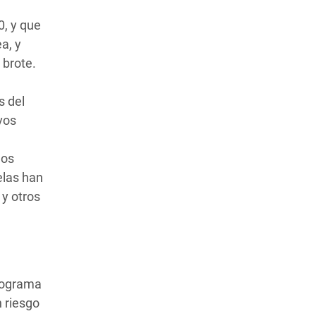
0, y que
a, y
 brote.
s del
vos
los
elas han
 y otros
programa
n riesgo