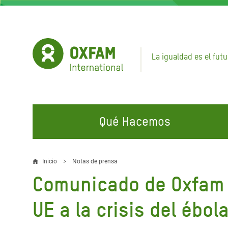
Pasar
al
contenido
principal
La igualdad es el futu
Qué Hacemos
EN QUÉ TRABAJAMOS
ÚNETE A NUESTRAS CAMPAÑAS
EMER
Inicio
Notas de prensa
Sobrescribir
Comunicado de Oxfam en
Agua y Servicios de
Climate Justice
Gaza C
enlaces
Saneamiento
Hands Off Our Spaces
Llamam
UE a la crisis del ébol
de
Alimentación, Crisis Climática,
Líban
Únete a Nuestra Comunidad para