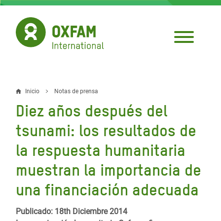
Pasar
al
contenido
principal
Inicio
Notas de prensa
Sobrescribir
Diez años después del
enlaces
tsunami: los resultados de
de
la respuesta humanitaria
ayuda
muestran la importancia de
a
la
una financiación adecuada
navegación
Publicado: 18th Diciembre 2014