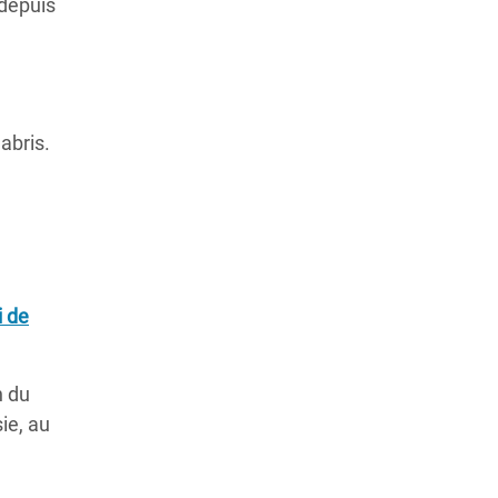
 depuis
 abris.
 de
n du
ie, au