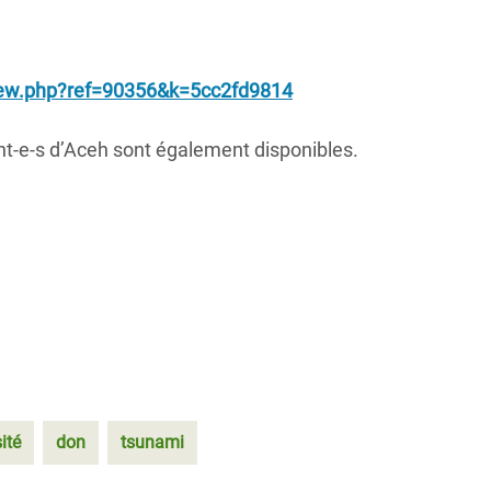
view.php?ref=90356&k=5cc2fd9814
t-e-s d’Aceh sont également disponibles.
ité
don
tsunami