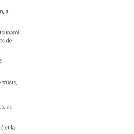
n, a
e tsunami
ts de
 5
 trusts,
es, au
é et la