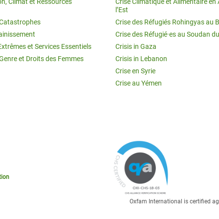
on, Climat et Ressources
Crise Climatique et Alimentaire en 
l’Est
t Catastrophes
Crise des Réfugiés Rohingyas au 
ainissement
Crise des Réfugié·es au Soudan d
Extrêmes et Services Essentiels
Crisis in Gaza
 Genre et Droits des Femmes
Crisis in Lebanon
Crise en Syrie
Crise au Yémen
tion
Oxfam International is certified 