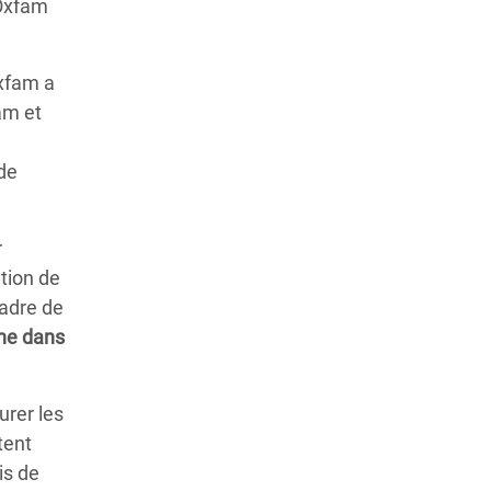
’Oxfam
fam a
am et
 de
r
tion de
cadre de
phe dans
urer les
tent
is de