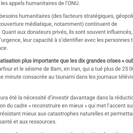
r les appels humanitaires de l’ONU.
 besoins humanitaires (des facteurs stratégiques, géopol
a couverture médiatique, notamment) continuent de
 Quant aux donateurs privés, ils sont souvent influencé
d’urgence, leur capacité à s’identifier avec les personnes
nce.
iatisation plus importante que les dix grandes crises « oub
rfour et le séisme de Bam, en Iran, qui a tué plus de 25 
e minute consacrée au tsunami dans les journaux télévis
ra été la nécessité d’investir davantage dans la réducti
ion du cadre « reconstruire en mieux » qui met l’accent sur
 résistant mieux aux catastrophes naturelles et permetta
anté et aux ressources.