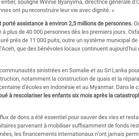
entier, souligne Winnie Byanyima, directrice générale d
nnes ont pu reconstruire leur vie avec dignité. »
 porté assistance à environ 2,5 millions de personnes.
Ox
ble à plus de 40 000 personnes dès les premiers jours. Oxf
auré près de 11 000 puits, outre un système municipal de
 d’Aceh, que des bénévoles locaux continuent aujourd’hui
communautés sinistrées en Somalie et au Sri Lanka pou
ruction, notamment la construction de quais et la répara
 centaine d’écoles en Indonésie et au Myanmar. Dans le 
ué à rescolariser les enfants six mois après la catastro
lux de dons a été essentiel pour sauver des vies et resta
itaires parvenant à mobiliser suffisamment de fonds res
nnées, les financements internationaux n’ont jamais perm