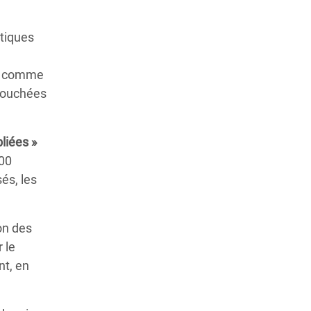
itiques
s, comme
 touchées
liées »
000
és, les
on des
 le
nt, en