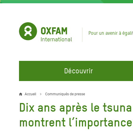
Aller
au
contenu
principal
Pour un avenir à égali
Découvrir
NOS DOMAINES D'ACTION
REJOINDRE NOS CAMPAGNES
URGE
Accueil
Communiqués de presse
Fil
Dix ans après le tsuna
Eau et Assainissement
Climate Justice
Appel
d'Ariane
au Li
Alimentation, Climat et
Hands Off Our Spaces
montrent l’importance
Ressources Naturelles
Crise 
Rejoignez la Communauté