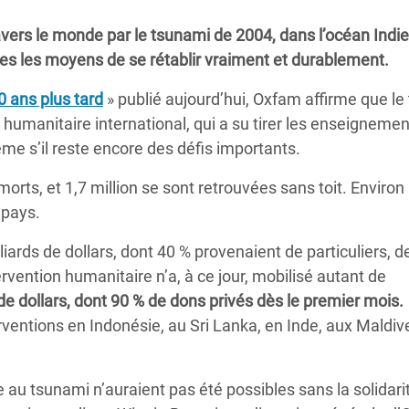
Climatique et
avers le monde par le tsunami de 2004, dans l’océan Indie
ntaire en Afrique de
ées les moyens de se rétablir vraiment et durablement.
0 ans plus tard
» publié aujourd’hui, Oxfam affirme que l
 au Yémen
umanitaire international, qui a su tirer les enseignemen
 des Réfugiés Rohingyas
même s’il reste encore des défis importants.
ngladesh
rts, et 1,7 million se sont retrouvées sans toit. Environ
 des Réfugié·es au
 pays.
n du Sud
ards de dollars, dont 40 % provenaient de particuliers, de
en Syrie
rvention humanitaire n’a, à ce jour, mobilisé autant de
e dollars, dont 90 % de dons privés dès le premier mois.
erventions en Indonésie, au Sri Lanka, en Inde, aux Maldiv
e au tsunami n’auraient pas été possibles sans la solidarit