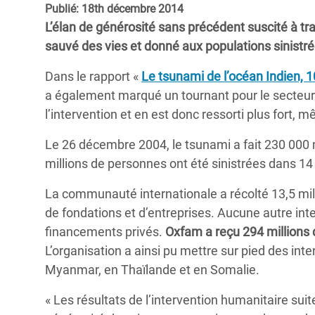
Publié: 18th décembre 2014
Conflits et Catastrophes
#MonClimatMonAvenir
Crise 
L’élan de générosité sans précédent suscité à tr
Alime
Inégalités Extrêmes et
Mettons Fin à la Souffrance qui se Cache
sauvé des vies et donné aux populations sinistr
l’Est
Services Essentiels
Derrière notre Alimentation
Dans le rapport «
Le tsunami de l’océan Indien, 1
Crise
Inequality and Rights in a
Les Violences Faites aux Femmes et aux
a également marqué un tournant pour le secteur h
Digital Age
Filles, Ça Suffit !
Crise
l’intervention et en est donc ressorti plus fort, 
au Ba
Gender, Rights, and Justice
Le 26 décembre 2004, le tsunami a fait 230 000 mo
Crise
millions de personnes ont été sinistrées dans 14
Souda
La communauté internationale a récolté 13,5 milli
Crise 
de fondations et d’entreprises. Aucune autre inte
financements privés.
Oxfam a reçu 294 millions d
L’organisation a ainsi pu mettre sur pied des int
Myanmar, en Thaïlande et en Somalie.
« Les résultats de l’intervention humanitaire suit