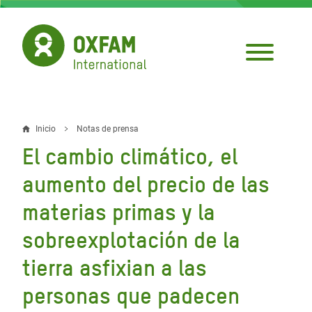
Pasar
al
contenido
principal
Inicio
Notas de prensa
Sobrescribir
El cambio climático, el
enlaces
aumento del precio de las
de
materias primas y la
ayuda
sobreexplotación de la
a
la
tierra asfixian a las
navegación
personas que padecen