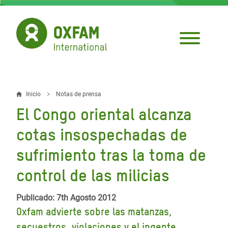
Pasar
al
contenido
principal
Inicio
Notas de prensa
Sobrescribir
El Congo oriental alcanza
enlaces
cotas insospechadas de
de
sufrimiento tras la toma de
ayuda
control de las milicias
a
la
Publicado: 7th Agosto 2012
navegación
Oxfam advierte sobre las matanzas,
secuestros, violaciones y el ingente