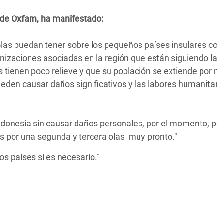
 Climática y Alimentaria
 de Oxfam, ha manifestado:
ica Oriental
s de Personas Refugiadas
las puedan tener sobre los pequeños países insulares 
dán del Sur
izaciones asociadas en la región que están siguiendo la
es tienen poco relieve y que su población se extiende po
s de Refugiados Rohinyá
ueden causar daños significativos y las labores humanita
ngladesh
 en Siria
Indonesia sin causar daños personales, por el momento, p
s en Yemen
s por una segunda y tercera olas muy pronto."
s países si es necesario."