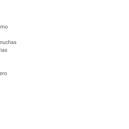
como
r muchas
rias
ero