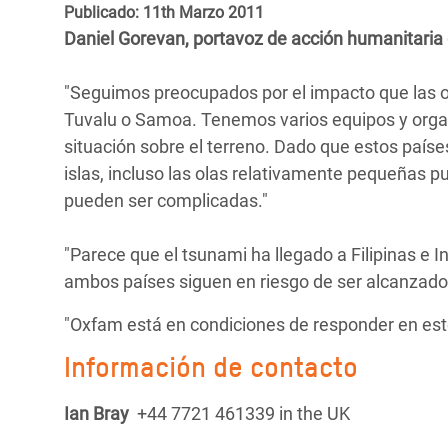
y Recursos Naturales
ayuda
Publicado: 11th Marzo 2011
#ActuaPorElClima
Crisis
Daniel Gorevan, portavoz de acción humanitaria
Conflictos y Desastres
en Áfr
a
Erradiquemos el Sufrimiento Humano que
Desigualdad Extrema y
se Oculta tras los Alimentos
Crisi
la
"Seguimos preocupados por el impacto que las o
Servicios Sociales Básicos
en Su
Tuvalu o Samoa. Tenemos varios equipos y organ
¡Basta! Acabemos con las violencias contra
navegación
situación sobre el terreno. Dado que estos país
Inequality and Rights in a
mujeres y niñas
Crisi
islas, incluso las olas relativamente pequeñas p
Digital Age
en Ba
pueden ser complicadas."
Gender, Rights, and Justice
Crisis
"Parece que el tsunami ha llegado a Filipinas e 
Crisi
ambos países siguen en riesgo de ser alcanzado
"Oxfam está en condiciones de responder en esto
Información de contacto
Ian Bray
+44 7721 461339 in the UK