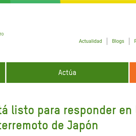
ro
Actualidad
Blogs
Actúa
GENCIAS
INFÓRMATE Y DIFUNDE NUESTROS
DÓNDE TRABAJAMOS
MENSAJES
tá listo para responder en
CONÓCENOS
risis Appeal
iento por la Crisis en
 terremoto de Japón
o