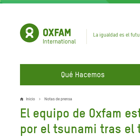
Pasar
al
contenido
principal
La igualdad es el futu
Qué Hacemos
EN QUÉ TRABAJAMOS
ÚNETE A NUESTRAS CAMPAÑAS
EMER
Inicio
Notas de prensa
Sobrescribir
El equipo de Oxfam es
Agua y Servicios de
Climate Justice
Gaza C
enlaces
Saneamiento
Hands Off Our Spaces
Llamam
por el tsunami tras el
de
Alimentación, Crisis Climática,
Líban
Únete a Nuestra Comunidad para