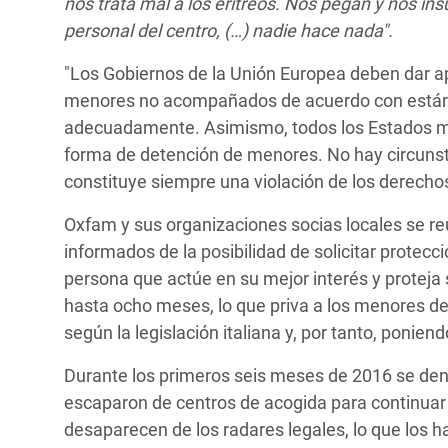
nos trata mal a los eritreos. Nos pegan y nos ins
personal del centro, (…) nadie hace nada".
"Los Gobiernos de la Unión Europea deben dar ap
menores no acompañados de acuerdo con estánd
adecuadamente. Asimismo, todos los Estados mie
forma de detención de menores. No hay circunst
constituye siempre una violación de los derecho
Oxfam y sus organizaciones socias locales se re
informados de la posibilidad de solicitar protecc
persona que actúe en su mejor interés y proteja 
hasta ocho meses, lo que priva a los menores d
según la legislación italiana y, por tanto, ponie
Durante los primeros seis meses de 2016 se de
escaparon de centros de acogida para continuar su
desaparecen de los radares legales, lo que los ha