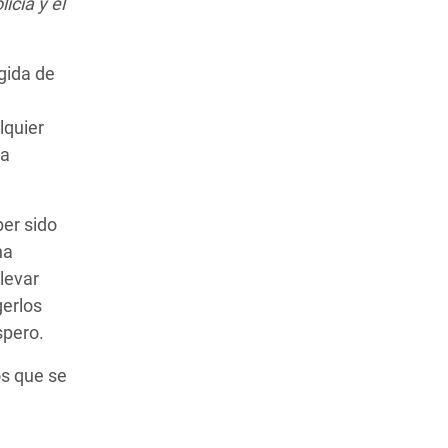
icía y el
gida de
lquier
ta
ber sido
na
levar
gerlos
spero.
s que se