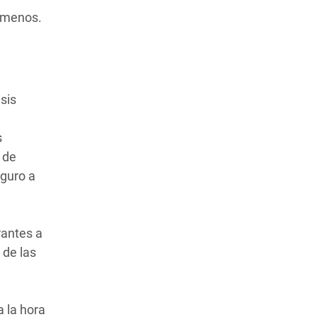
s menos.
sis
s
 de
eguro a
rantes a
 de las
 la hora