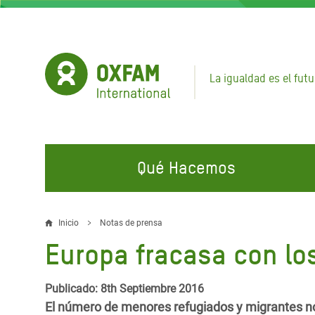
Pasar
al
contenido
principal
La igualdad es el futu
Qué Hacemos
EN QUÉ TRABAJAMOS
ÚNETE A NUESTRAS CAMPAÑAS
EMER
Inicio
Notas de prensa
Sobrescribir
Europa fracasa con lo
Agua y Servicios de
Climate Justice
Gaza C
enlaces
Saneamiento
Hands Off Our Spaces
Llamam
de
Publicado: 8th Septiembre 2016
Alimentación, Crisis Climática,
Líban
El número de menores refugiados y migrantes n
Únete a Nuestra Comunidad para