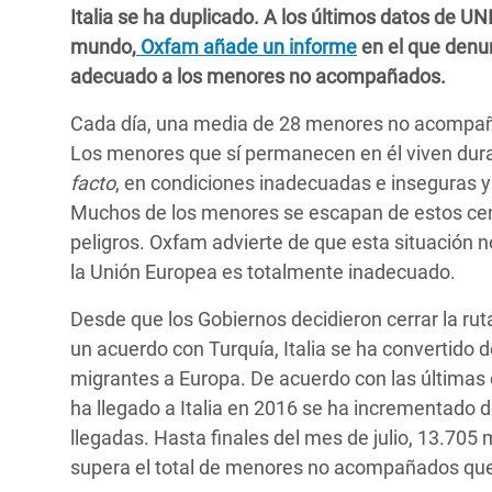
y Recursos Naturales
ayuda
Italia se ha duplicado. A los últimos datos de U
#ActuaPorElClima
Crisis
mundo,
Oxfam añade un informe
en el que denu
Conflictos y Desastres
en Áfr
a
Erradiquemos el Sufrimiento Humano que
adecuado a los menores no acompañados.
Desigualdad Extrema y
se Oculta tras los Alimentos
Crisi
la
Cada día, una media de 28 menores no acompañad
Servicios Sociales Básicos
en Su
¡Basta! Acabemos con las violencias contra
navegación
Los menores que sí permanecen en él viven dur
Inequality and Rights in a
mujeres y niñas
Crisi
facto
, en condiciones inadecuadas e inseguras 
Digital Age
en Ba
Muchos de los menores se escapan de estos centr
peligros. Oxfam advierte de que esta situación 
Gender, Rights, and Justice
Crisis
la Unión Europea es totalmente inadecuado.
Crisi
Desde que los Gobiernos decidieron cerrar la rut
un acuerdo con Turquía, Italia se ha convertido d
migrantes a Europa. De acuerdo con las última
ha llegado a Italia en 2016 se ha incrementado de
llegadas. Hasta finales del mes de julio, 13.705
supera el total de menores no acompañados que 