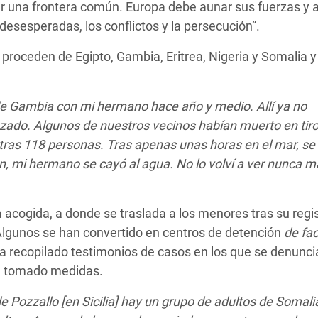
r una frontera común. Europa debe aunar sus fuerzas y 
esesperadas, los conflictos y la persecución”.
proceden de Egipto, Gambia, Eritrea, Nigeria y Somalia y
 Gambia con mi hermano hace año y medio. Allí ya no
ado. Algunos de nuestros vecinos habían muerto en tiro
tras 118 personas. Tras apenas unas horas en el mar, se
ón, mi hermano se cayó al agua. No lo volví a ver nunca 
 acogida, a donde se traslada a los menores tras su regis
Algunos se han convertido en centros de detención
de fa
a recopilado testimonios de casos en los que se denunci
an tomado medidas.
de Pozzallo [en Sicilia] hay un grupo de adultos de Somal