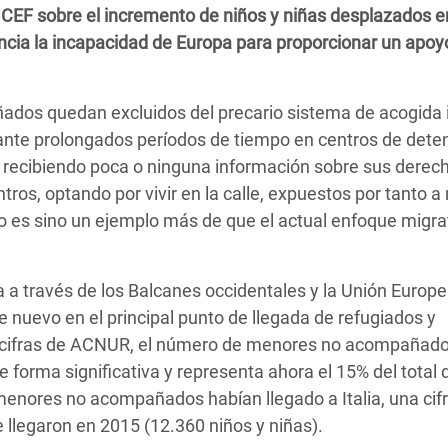
NICEF sobre el incremento de niños y niñas desplazados e
 Climática y Alimentaria
ncia la incapacidad de Europa para proporcionar un apoy
ica Oriental
s de Personas Refugiadas
os quedan excluidos del precario sistema de acogida i
dán del Sur
ante prolongados períodos de tiempo en centros de dete
s de Refugiados Rohinyá
y recibiendo poca o ninguna información sobre sus derec
ngladesh
os, optando por vivir en la calle, expuestos por tanto 
no es sino un ejemplo más de que el actual enfoque migra
 en Siria
s en Yemen
a a través de los Balcanes occidentales y la Unión Europe
e nuevo en el principal punto de llegada de refugiados y
s cifras de ACNUR, el número de menores no acompañad
 forma significativa y representa ahora el 15% del total 
 menores no acompañados habían llegado a Italia, una cif
llegaron en 2015 (12.360 niños y niñas).