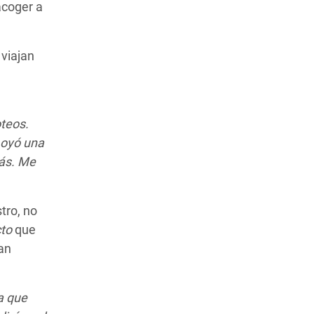
acoger a
 viajan
teos.
 oyó una
más. Me
tro, no
cto
que
an
ia que