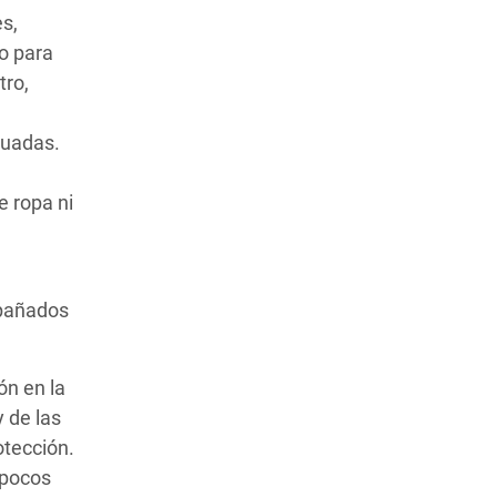
s,
do para
tro,
cuadas.
e ropa ni
mpañados
ón en la
y de las
otección.
 pocos