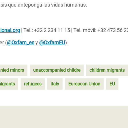
risis que anteponga las vidas humanas.
ional.org
| Tel.: +32 2 234 11 15 | Tel. móvil: +32 473 56 2
er (
@Oxfam_es
y
@OxfamEU
)
nied minors
unaccompanied childre
children migrants
igrants
refugees
italy
European Union
EU