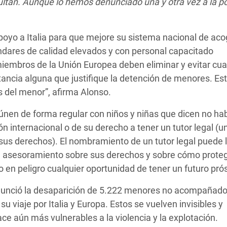
ultan. Aunque lo hemos denunciado una y otra vez a la pol
oyo a Italia para que mejore su sistema nacional de aco
ares de calidad elevados y con personal capacitado
mbros de la Unión Europea deben eliminar y evitar cua
ancia alguna que justifique la detención de menores. Es
s del menor”, afirma Alonso.
únen de forma regular con niños y niñas que dicen no ha
ión internacional o de su derecho a tener un tutor legal (u
sus derechos). El nombramiento de un tutor legal puede l
e asesoramiento sobre sus derechos y sobre cómo prote
ndo en peligro cualquier oportunidad de tener un futuro pró
nunció la desaparición de 5.222 menores no acompañado
 viaje por Italia y Europa. Estos se vuelven invisibles y
ce aún más vulnerables a la violencia y la explotación.