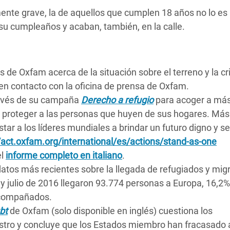
ente grave, la de aquellos que cumplen 18 años no lo e
su cumpleaños y acaban, también, en la calle.
 de Oxfam acerca de la situación sobre el terreno y la cri
en contacto con la oficina de prensa de Oxfam.
ravés de su campaña
Derecho a refugio
para acoger a má
 y proteger a las personas que huyen de sus hogares. Más
ar a los líderes mundiales a brindar un futuro digno y s
//act.oxfam.org/international/es/actions/stand-as-one
el
informe completo en italiano
.
atos más recientes sobre la llegada de refugiados y mig
y julio de 2016 llegaron 93.774 personas a Europa, 16,2%
acompañados.
bt
de Oxfam (solo disponible en inglés) cuestiona los
istro y concluye que los Estados miembro han fracasado a