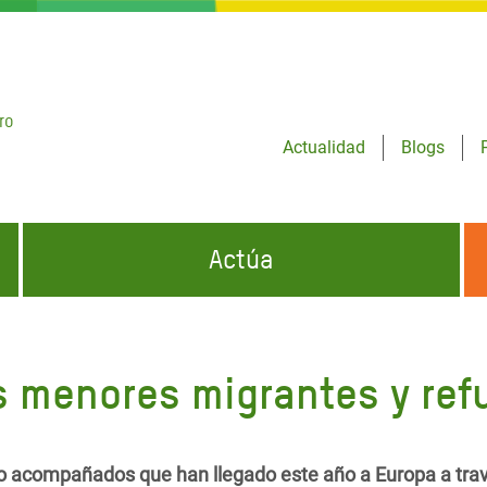
ro
Actualidad
Blogs
Actúa
GENCIAS
INFÓRMATE Y DIFUNDE NUESTROS
DÓNDE TRABAJAMOS
MENSAJES
s menores migrantes y ref
CONÓCENOS
risis Appeal
iento por la Crisis en
o
o acompañados que han llegado este año a Europa a tra