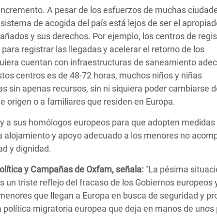
e incremento. A pesar de los esfuerzos de muchas ciudade
l sistema de acogida del país está lejos de ser el apropia
añados y sus derechos. Por ejemplo, los centros de regis
ara registrar las llegadas y acelerar el retorno de los
iquiera cuentan con infraestructuras de saneamiento ade
os centros es de 48-72 horas, muchos niños y niñas
 sin apenas recursos, sin ni siquiera poder cambiarse d
de origen o a familiares que residen en Europa.
o y a sus homólogos europeos para que adopten medidas
ca alojamiento y apoyo adecuado a los menores no aco
ad y dignidad.
 Política y Campañas de Oxfam, señala:
"La pésima situaci
s un triste reflejo del fracaso de los Gobiernos europeos 
s menores que llegan a Europa en busca de seguridad y pr
a política migratoria europea que deja en manos de unos