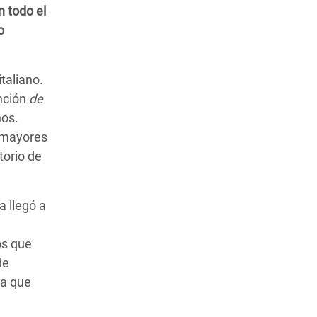
n todo el
o
taliano.
nción
de
hos.
a mayores
torio de
a llegó a
os que
de
ra que