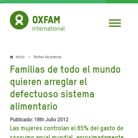
Pasar
al
contenido
principal
Inicio
Notas de prensa
Sobrescribir
Familias de todo el mundo
enlaces
quieren arreglar el
de
defectuoso sistema
ayuda
alimentario
a
la
Publicado: 18th Julio 2012
navegación
Las mujeres controlan el 65% del gasto de
consumo anual mundial, aproximadamente