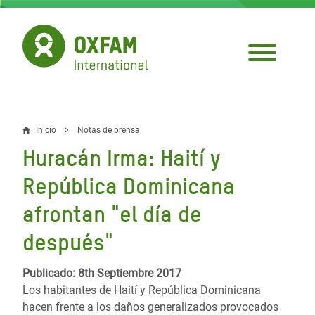
Pasar
al
contenido
principal
Inicio
Notas de prensa
Sobrescribir
Huracán Irma: Haití y
enlaces
República Dominicana
de
afrontan "el día de
ayuda
después"
a
la
Publicado: 8th Septiembre 2017
navegación
Los habitantes de Haití y República Dominicana
hacen frente a los daños generalizados provocados