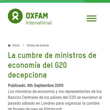
Pasar
al
contenido
principal
Inicio
Notas de prensa
Sobrescribir
La cumbre de ministros de
enlaces
economía del G20
de
decepciona
ayuda
a
Publicado: 8th Septiembre 2009
Los ministros de economía y los representantes de los
la
Bancos Centrales de los páises del G20 se reunieron el
navegación
pasado sábado en Londres para organizar la cumbre
de finales de mes en Pittsburgh.