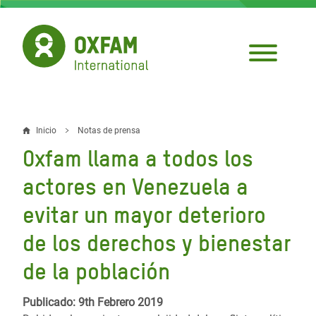
Pasar
al
contenido
principal
Inicio
Notas de prensa
Sobrescribir
Oxfam llama a todos los
enlaces
actores en Venezuela a
de
evitar un mayor deterioro
ayuda
de los derechos y bienestar
a
la
de la población
navegación
Publicado: 9th Febrero 2019