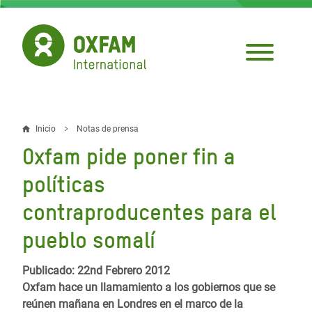
Pasar
al
contenido
principal
Inicio
Notas de prensa
Sobrescribir
Oxfam pide poner fin a
enlaces
políticas
de
contraproducentes para el
ayuda
pueblo somalí
a
la
Publicado: 22nd Febrero 2012
navegación
Oxfam hace un llamamiento a los gobiernos que se
reúnen mañana en Londres en el marco de la