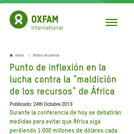
Pasar
al
contenido
principal
Inicio
Notas de prensa
Sobrescribir
Punto de inflexión en la
enlaces
lucha contra la "maldición
de
de los recursos" de África
ayuda
a
Publicado: 24th Octubre 2013
la
Durante la conferencia de hoy se debatirán
medidas para evitar que África siga
navegación
perdiendo 1.000 millones de dólares cada