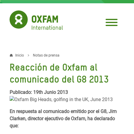
Pasar
al
contenido
principal
Inicio
Notas de prensa
Sobrescribir
Reacción de Oxfam al
enlaces
comunicado del G8 2013
de
ayuda
Publicado: 19th Junio 2013
a
En respuesta al comunicado emitido por el G8, Jim
la
Clarken, director ejecutivo de Oxfam, ha declarado
navegación
que: