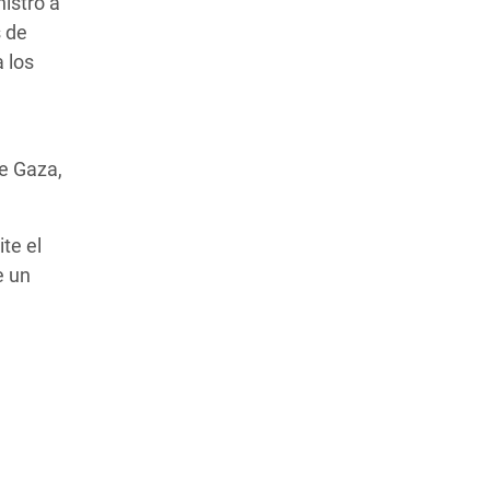
nistro a
s de
 los
e Gaza,
te el
e un