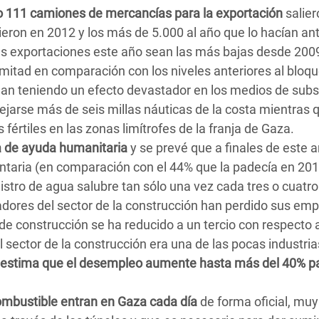
lo 111 camiones de mercancías para la exportación
salier
ieron en 2012 y los más de 5.000 al año que lo hacían an
as exportaciones este año sean las más bajas desde 200
mitad en comparación con los niveles anteriores al bloq
úan teniendo un efecto devastador en los medios de subs
jarse más de seis millas náuticas de la costa mientras q
fértiles en las zonas limítrofes de la franja de Gaza.
a de ayuda humanitaria
y se prevé que a finales de este a
entaria (en comparación con el 44% que la padecía en 201
istro de agua salubre tan sólo una vez cada tres o cuatro
jadores del sector de la construcción han perdido sus em
 de construcción se ha reducido a un tercio con respecto a
l sector de la construcción era una de las pocas industri
 estima que el desempleo aumente hasta más del 40% p
combustible entran en Gaza cada día
de forma oficial, muy