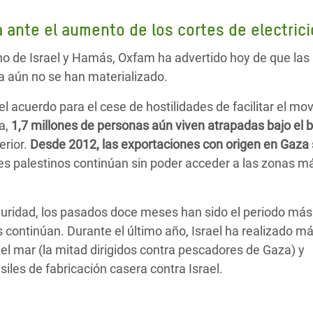
 Climática y Alimentaria
a ante el aumento de los cortes de electri
ica Oriental
rno de Israel y Hamás, Oxfam ha advertido hoy de que las
s de Personas Refugiadas
a aún no se han materializado.
dán del Sur
 acuerdo para el cese de hostilidades de facilitar el mo
s de Refugiados Rohinyá
a,
1,7 millones de personas aún viven atrapadas bajo el 
ngladesh
erior.
Desde 2012, las exportaciones con origen en Gaza
 en Siria
res palestinos continúan sin poder acceder a las zonas m
s en Yemen
eguridad, los pasados doce meses han sido el periodo más
es continúan. Durante el último año, Israel ha realizado m
el mar (la mitad dirigidos contra pescadores de Gaza) y
les de fabricación casera contra Israel.