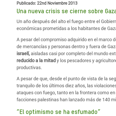
y Recursos Naturales
ayuda
Publicado: 22nd Noviembre 2013
#ActuaPorElClima
Crisis
Una nueva crisis se cierne sobre Gaz
Conflictos y Desastres
en Áfr
a
Erradiquemos el Sufrimiento Humano que
Un año después del alto el fuego entre el Gobie
Desigualdad Extrema y
se Oculta tras los Alimentos
Crisi
la
económicas prometidas a los habitantes de Gaz
Servicios Sociales Básicos
en Su
¡Basta! Acabemos con las violencias contra
navegación
A pesar del compromiso adquirido en el marco del
Inequality and Rights in a
mujeres y niñas
Crisi
de mercancías y personas dentro y fuera de Gaz
Digital Age
en Ba
israelí,
aisladas casi por completo del mundo ext
Gender, Rights, and Justice
Crisis
reducido a la mitad
y los pescadores y agriculto
productivas.
Crisi
A pesar de que, desde el punto de vista de la s
tranquilo de los últimos diez años, las violacion
ataques con fuego, tanto en la frontera como en 
facciones palestinas han lanzado más de 140 misi
“El optimismo se ha esfumado”