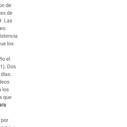
on de
tes de
9. Las
ueo.
istencia
ue los
ño el
1). Dos
 días.
pleos
 los
as que
ara
 por