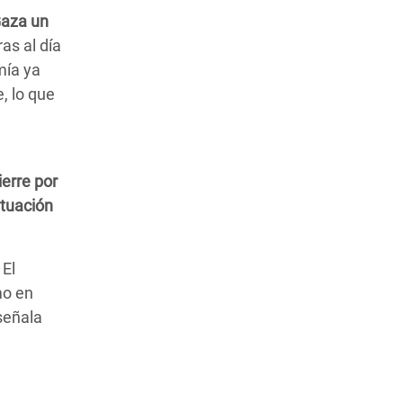
Gaza un
as al día
mía ya
, lo que
ierre por
ituación
 El
mo en
señala