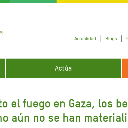
ro
Actualidad
Blogs
Actúa
GENCIAS
INFÓRMATE Y DIFUNDE NUESTROS
DÓNDE TRABAJAMOS
MENSAJES
to el fuego en Gaza, los 
CONÓCENOS
risis Appeal
iento por la Crisis en
ino aún no se han material
o