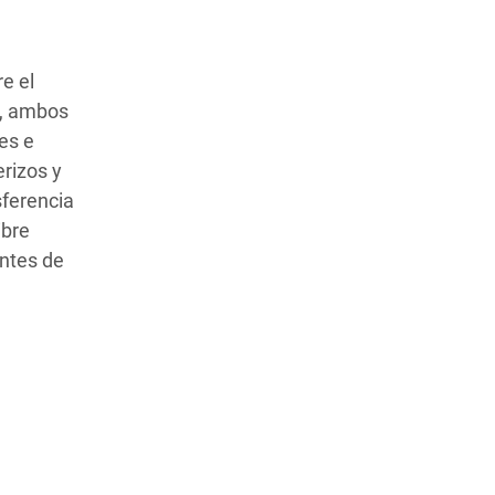
e el
s, ambos
es e
erizos y
sferencia
ibre
entes de