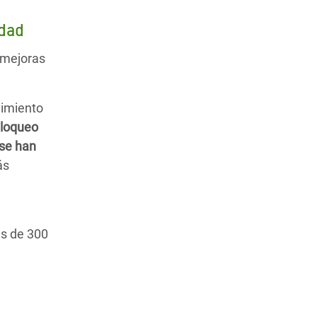
cidad
 mejoras
vimiento
bloqueo
 se han
ás
ás de 300