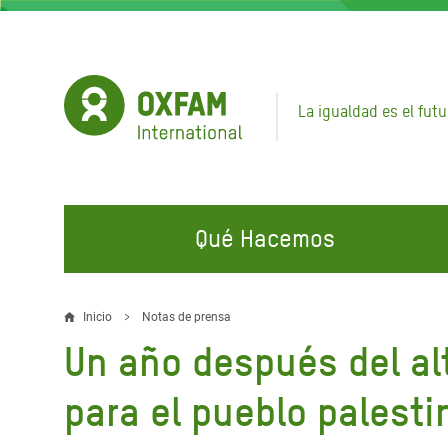
Pasar
al
contenido
principal
La igualdad es el futu
Qué Hacemos
EN QUÉ TRABAJAMOS
ÚNETE A NUESTRAS CAMPAÑAS
EMER
Inicio
Notas de prensa
Sobrescribir
Un año después del al
Agua y Servicios de
Climate Justice
Gaza C
enlaces
Saneamiento
Hands Off Our Spaces
Llamam
para el pueblo palest
de
Alimentación, Crisis Climática,
Líban
Únete a Nuestra Comunidad para