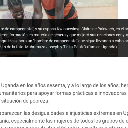
e de campeonato", y su esposa Kwioucwinyu Claire de Pakwach, en el nor
cibieron formación en materia de género y que mejoró sus relaciones conyug
ngutie es ahora un "hombre de campeonato" que sigue llevando a cabo act
rédito de la foto: Muhumuza Joseph y Tinka Paul/Oxfam en Uganda)
Uganda en los años sesenta, y a lo largo de los años, 
umanitarios para apoyar formas prácticas e innovadoras 
 situación de pobreza.
aparezcan las desigualdades e injusticias extremas en U
danía, especialmente las mujeres de todos los grupos de 