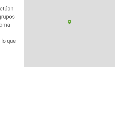
petúan
 grupos
 toma
y
 lo que