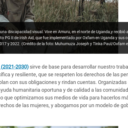
e una discapacidad visual. Vive en Amuru, en el norte de Uganda,y recibió
cto PG II de Irish Aid, que fue implementado por Oxfam en Uganda y sus o
 2017 y 2022. (Crédito de la foto: Muhumuza Joseph y Tinka Paul/Oxfam
s (2021-2030)
sirve de base para desarrollar nuestro trabaj
fica y resiliente, que se respeten los derechos de las pe
an con sus obligaciones y rindan cuentas. Organizadas e
yuda humanitaria oportuna y de calidad a las comunidad
empo que optimizamos sus medios de vida para hacerlos 
derechos de las mujeres, y abogamos por un modelo de go