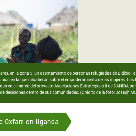
 Climática y Alimentaria
ica Oriental
s de Personas Refugiadas
dán del Sur
s de Refugiados Rohinyá
ngladesh
 en Siria
res, en la zona 3, un asentamiento de personas refugiadas de Bidibidi, en
unión en la que debatieron sobre el empoderamiento de las mujeres. Los f
s en Yemen
das en el marco del proyecto Asociaciones Estratégicas II de DANIDA par
a de decisiones dentro de sus comunidades. (Crédito de la foto: Josep
 de Oxfam en Uganda