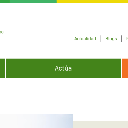
ro
Actualidad
Blogs
Actúa
GENCIAS
INFÓRMATE Y DIFUNDE NUESTROS
DÓNDE TRABAJAMOS
MENSAJES
CONÓCENOS
risis Appeal
iento por la Crisis en
o