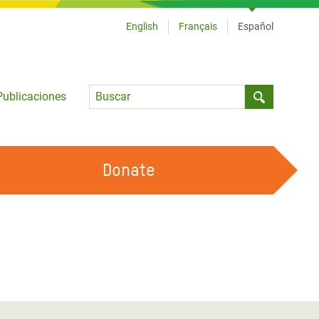
English
Français
Español
Language
Publicaciones
Submit sea
Donate
TRABAJA CON OXFAM
OUR FEMINIST PRINCIPLES
HAZ VOLUNTARIADO