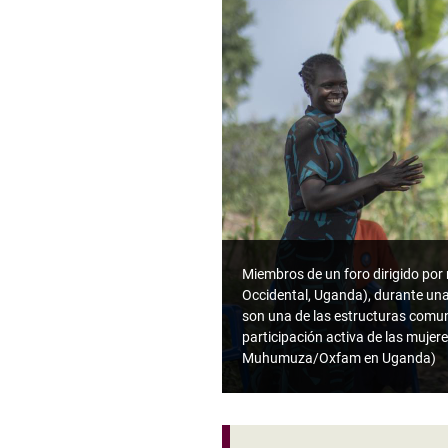
Miembros de un foro dirigido por 
Occidental, Uganda), durante una
son una de las estructuras comun
participación activa de las mujer
Muhumuza/Oxfam en Uganda)