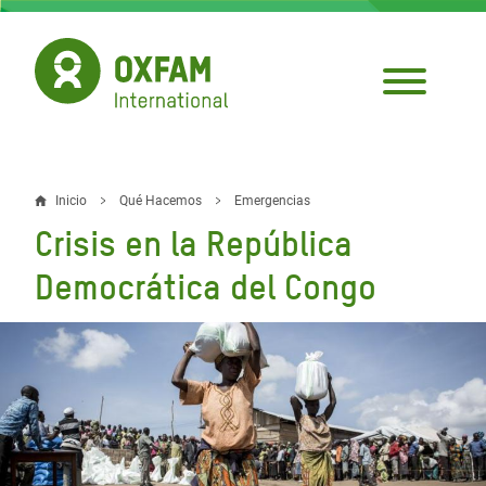
Pasar
al
contenido
principal
Inicio
Qué Hacemos
Emergencias
Sobrescribir
Crisis en la República
enlaces
Democrática del Congo
de
ayuda
a
la
navegación