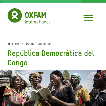
Pasar
al
contenido
principal
Inicio
Dónde Trabajamos
Sobrescribir
República Democrática del
enlaces
Congo
de
ayuda
a
la
navegación