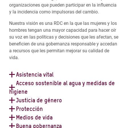
organizaciones que pueden participar en la influencia
y la incidencia como impulsoras del cambio.
Nuestra visión es una RDC en la que las mujeres y los
hombres tengan una mayor capacidad para hacer oír
su voz en las políticas y decisiones que les afectan, se
beneficien de una gobernanza responsable y accedan
a recursos que les permitan mejorar su calidad de
vida.
Asistencia vital
Gracias a su papel destacado como actor humanitario
Acceso sostenible al agua y medidas de
nacional, Oxfam proporciona asistencia humanitaria
higiene
de alta calidad y en un tiempo récord a la población
Oxfam proporciona acceso a largo plazo al agua
Justicia de género
congoleña afectada por las crisis. En la actualidad
potable y permite a las comunidades y escuelas crear
La justicia y la igualdad de género están integradas en
Protección
estamos proporcionando agua potable y alimentos de
sus propios planes locales para gestionar y mantener
todos los programas de Oxfam en la RDC.
emergencia a aproximadamente 700.000 personas
A lo largo de los años, Oxfam ha apoyado a las
Medios de vida
las instalaciones hídricas y de saneamiento. Junto
Trabajamos con comunidades de mujeres y
desplazadas internas, personas refugiadas y sus
comunidades para que se organicen en comités
Oxfam está ayudando a la población agrícola local a
Buena gobernanza
con otras organizaciones, también proporcionamos