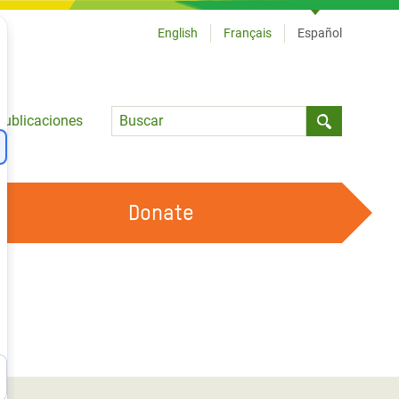
English
Français
Español
Language
Publicaciones
Submit sea
Donate
TRABAJA CON OXFAM
OUR FEMINIST PRINCIPLES
HAZ VOLUNTARIADO