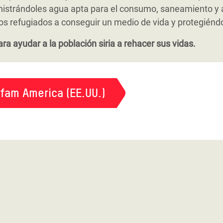
 distribuyendo jabón y productos de desinfección.
e las comunidades de acogida en situación de mayor vulne
ollo de cooperativas. También hemos desarrollado diver
nistrándoles agua apta para el consumo, saneamiento y a
era regular.
al y política de grupos en situación de especial desventaj
refugiados a conseguir un medio de vida y protegiéndole
cultura y el trabajo temporero.
ra ayudar a la población siria a rehacer sus vidas.
fam America (EE.UU.)