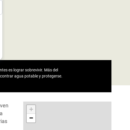
tes es lograr sobrevivir. Más del
ncontrar agua potable y protegerse.
iven
+
úa
−
rias