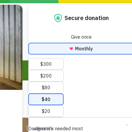
ro
Actualidad
Blogs
Actúa
GENCIAS
INFÓRMATE Y DIFUNDE NUESTROS
DÓNDE TRABAJAMOS
MENSAJES
CONÓCENOS
risis Appeal
iento por la Crisis en
o