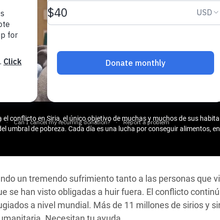
 Climática y Alimentaria
ica Oriental
s de Personas Refugiadas
dán del Sur
s de Refugiados Rohinyá
ngladesh
 en Siria
el conflicto en Siria, el único objetivo de muchas y muchos de sus habitan
del umbral de pobreza. Cada día es una lucha por conseguir alimentos, e
s en Yemen
sando un tremendo sufrimiento tanto a las personas que v
e se han visto obligadas a huir fuera. El conflicto contin
ugiados a nivel mundial. Más de 11 millones de sirios y si
manitaria. Necesitan tu ayuda.