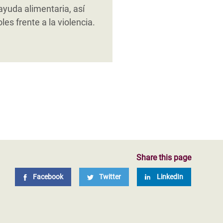
rabilidad, y
sas herramientas para
yuda alimentaria, así
a como, por ejemplo,
s frente a la violencia.
Share this page
Facebook
Twitter
LinkedIn