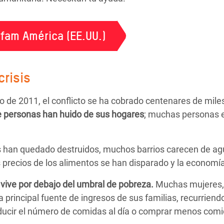
fam América (EE.UU.)
crisis
de 2011, el conflicto se ha cobrado centenares de mile
e personas
han huido de sus hogares
; muchas personas 
s han quedado destruidos, muchos barrios carecen de agu
precios de los alimentos se han disparado y la economía 
 vive por debajo del umbral de pobreza.
Muchas mujeres, 
a principal fuente de ingresos de sus familias, recurriend
educir el número de comidas al día o comprar menos comi