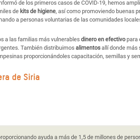
nformó de los primeros casos de COVID-19, hemos ampl
miles de
kits de higiene
, así como promoviendo buenas pr
mando a personas voluntarias de las comunidades locale
 a las familias más vulnerables
dinero en efectivo
para 
rgentes. También distribuimos
alimentos
allí donde más
ampesinas proporcionándoles capacitación, semillas y sem
ra de Siria
ón de la crisis de Siria, hemos ampliado nuestra respue
y el saneamiento, incluida la gestión de desechos sólido
ado nuestro trabajo para promover soluciones más sosten
efugiadas con menos recursos. También les facilitamos pr
tanto de la población siria como de la jordana afectadas 
munidades excluidas en la creación de oportunidades la
 pequeñas empresas. En marzo de 2020 comenzamos a d
o un innovador proyecto de reciclaje con el objetivo de 
resos bajos y mujeres de comunidades de acogida. Traba
las comunidades para sensibilizar en torno a la enferme
ampamento de refugiados de Za’atari. También creamos o
ión y el liderazgo de las mujeres a través de iniciativas 
porcionando ayuda a más de 1,5 de millones de personas