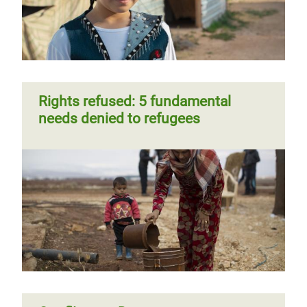
Página
‹‹
Página 8
Siguiente
››
Paginación
anterior
página
Rights refused: 5 fundamental
needs denied to refugees