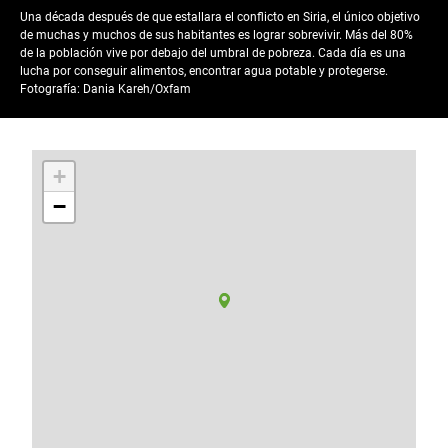
Una década después de que estallara el conflicto en Siria, el único objetivo
de muchas y muchos de sus habitantes es lograr sobrevivir. Más del 80%
de la población vive por debajo del umbral de pobreza. Cada día es una
lucha por conseguir alimentos, encontrar agua potable y protegerse.
Fotografía: Dania Kareh/Oxfam
+
−