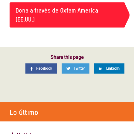
Dona a través de Oxfam America
(EE.UU.)
Share this page
Facebook
Twitter
LinkedIn
Lo último