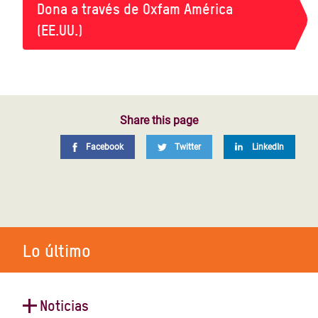
Dona a través de Oxfam América
(EE.UU.)
Share this page
Facebook
Twitter
LinkedIn
Lo último
Noticias